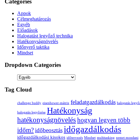
Categories
Appok
Célmeghatározás
Egyéb
Előadások
Halogatást legyőző technika
Hatékonyságnövelés
Időnyerő taktika
Mindset
Dropdown Categories
Tag Cloud
feladatgazdálkodás
challenge buddy
eisenhower-mátrix
halogatás legyő
Hatékonyság
halogatás legyőzése
hatékonyságnövelés
hogyan legyen több
időgazdálkodás
időm?
időbeosztás
időgazdálkodási kisokos
időtervezés
Mindset
multitasking
nemet mondani