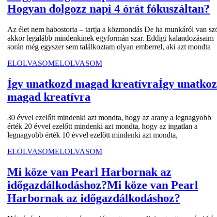
Hogyan dolgozz napi 4 órát fókuszáltan?
Az élet nem habostorta – tartja a közmondás De ha munkáról van sz
akkor legalább mindenkinek egyformán szar. Eddigi kalandozásaim
során még egyszer sem találkoztam olyan emberrel, aki azt mondta
ELOLVASOM
ELOLVASOM
Így unatkozd magad kreatívra
Így unatko
magad kreatívra
30 évvel ezelőtt mindenki azt mondta, hogy az arany a legnagyobb
érték 20 évvel ezelőtt mindenki azt mondta, hogy az ingatlan a
legnagyobb érték 10 évvel ezelőtt mindenki azt mondta,
ELOLVASOM
ELOLVASOM
Mi köze van Pearl Harbornak az
időgazdálkodáshoz?
Mi köze van Pearl
Harbornak az időgazdálkodáshoz?