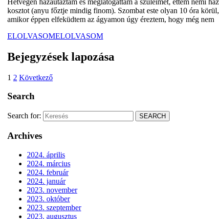
Hétvégén hazautaztam és meglátogattam a szüleimet, ettem némi ház
kosztot (anyu főztje mindig finom). Szombat este olyan 10 óra körül,
amikor éppen elfeküdtem az ágyamon úgy éreztem, hogy még nem
ELOLVASOM
ELOLVASOM
Bejegyzések lapozása
1
2
Következő
Search
Search for:
Archives
2024. április
2024. március
2024. február
2024. január
2023. november
2023. október
2023. szeptember
2023. augusztus