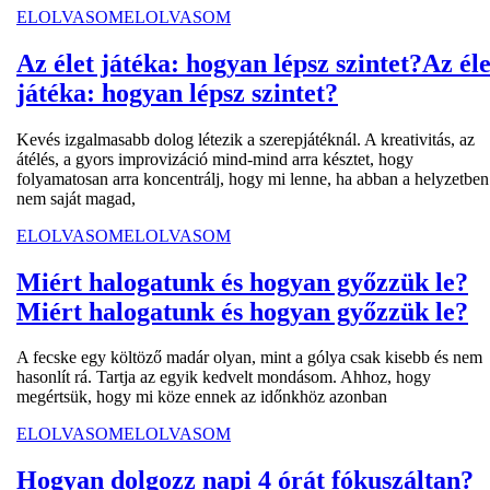
ELOLVASOM
ELOLVASOM
Az élet játéka: hogyan lépsz szintet?
Az éle
játéka: hogyan lépsz szintet?
Kevés izgalmasabb dolog létezik a szerepjátéknál. A kreativitás, az
átélés, a gyors improvizáció mind-mind arra késztet, hogy
folyamatosan arra koncentrálj, hogy mi lenne, ha abban a helyzetben
nem saját magad,
ELOLVASOM
ELOLVASOM
Miért halogatunk és hogyan győzzük le?
Miért halogatunk és hogyan győzzük le?
A fecske egy költöző madár olyan, mint a gólya csak kisebb és nem
hasonlít rá. Tartja az egyik kedvelt mondásom. Ahhoz, hogy
megértsük, hogy mi köze ennek az időnkhöz azonban
ELOLVASOM
ELOLVASOM
Hogyan dolgozz napi 4 órát fókuszáltan?