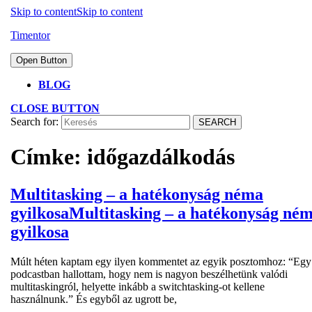
Skip to content
Skip to content
Timentor
Open Button
BLOG
CLOSE BUTTON
Search for:
Címke:
időgazdálkodás
Multitasking – a hatékonyság néma
gyilkosa
Multitasking – a hatékonyság né
gyilkosa
Múlt héten kaptam egy ilyen kommentet az egyik posztomhoz: “Egy
podcastban hallottam, hogy nem is nagyon beszélhetünk valódi
multitaskingról, helyette inkább a switchtasking-ot kellene
használnunk.” És egyből az ugrott be,