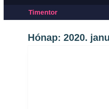
Timentor
Hónap:
2020. jan