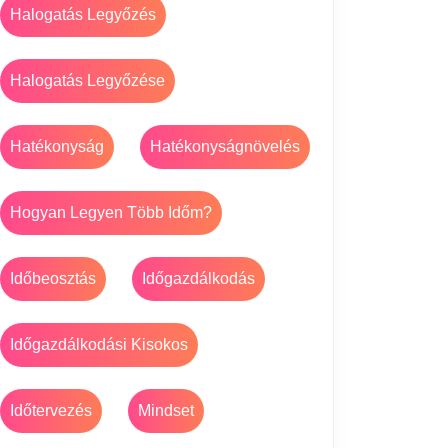
Halogatás Legyőzés
Halogatás Legyőzése
Hatékonyság
Hatékonyságnövelés
Hogyan Legyen Több Időm?
Időbeosztás
Időgazdálkodás
Időgazdálkodási Kisokos
Időtervezés
Mindset