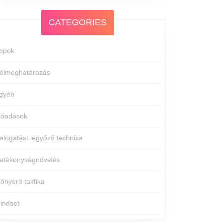
CATEGORIES
ppok
élmeghatározás
gyéb
lőadások
alogatást legyőző technika
atékonyságnövelés
dőnyerő taktika
indset