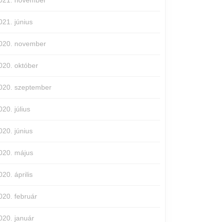
021. november
021. június
020. november
020. október
020. szeptember
020. július
020. június
020. május
020. április
020. február
020. január