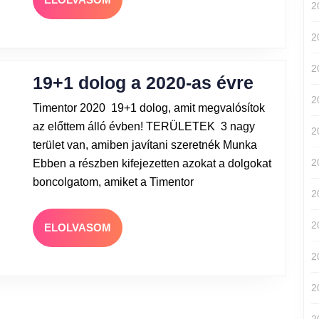
2
2
2
19+1 dolog a 2020-as évre
2
Timentor 2020 19+1 dolog, amit megvalósítok
az előttem álló évben! TERÜLETEK 3 nagy
2
terület van, amiben javítani szeretnék Munka
2
Ebben a részben kifejezetten azokat a dolgokat
boncolgatom, amiket a Timentor
2
2
ELOLVASOM
2
2