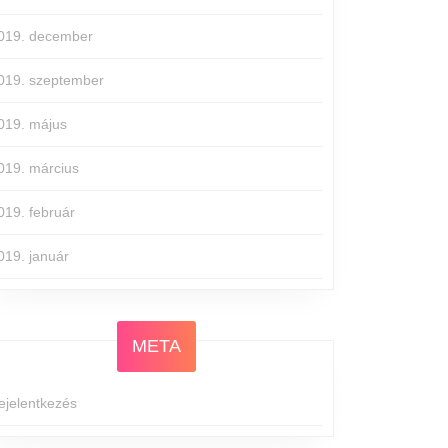
019. december
019. szeptember
019. május
019. március
019. február
019. január
META
ejelentkezés