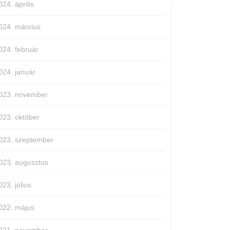
024. április
024. március
024. február
024. január
023. november
023. október
023. szeptember
023. augusztus
023. július
022. május