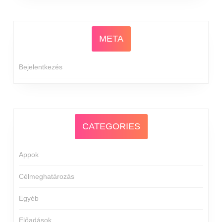
META
Bejelentkezés
CATEGORIES
Appok
Célmeghatározás
Egyéb
Előadások