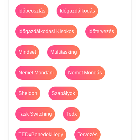
Időbeosztás
Időgazdálkodás
Időgazdálkodási Kisokos
Időtervezés
Mindset
Multitasking
Nemet Mondani
Nemet Mondás
Sheldon
Szabályok
Task Switching
Tedx
TEDxBenedekHegy
Tervezés