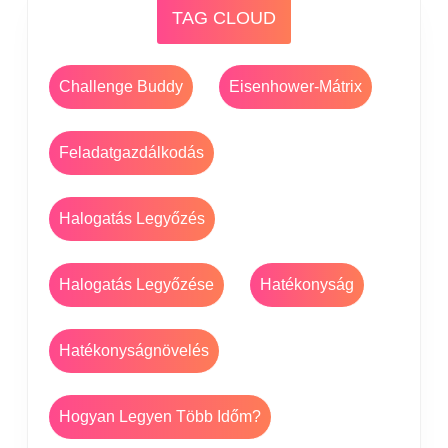
TAG CLOUD
Challenge Buddy
Eisenhower-Mátrix
Feladatgazdálkodás
Halogatás Legyőzés
Halogatás Legyőzése
Hatékonyság
Hatékonyságnövelés
Hogyan Legyen Több Időm?