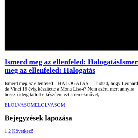
Ismerd meg az ellenfeled: Halogatás
Isme
meg az ellenfeled: Halogatás
Ismerd meg az ellenfeled – HALOGATÁS Tudtad, hogy Leonar
da Vinci 16 évig készítette a Mona Lisa-t? Nem azért, mert annyira
hosszú ideig tartott elkészíteni ezt a remekművet,
ELOLVASOM
ELOLVASOM
Bejegyzések lapozása
1
2
Következő