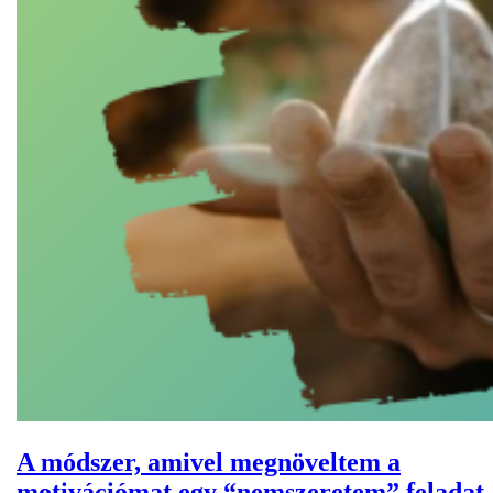
A módszer, amivel megnöveltem a
motivációmat egy “nemszeretem” feladat