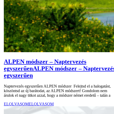
ALPEN módszer – Naptervezés
egyszerűen
ALPEN módszer – Naptervezé
egyszerűen
Naptervezés egyszerűen ALPEN módszer Felejtsd el a halogatást,
köszöntsd az új barátodat, az ALPEN módszert! Gondolom nem
árulok el nagy titkot azzal, hogy a módszer német eredetű – talán a
ELOLVASOM
ELOLVASOM