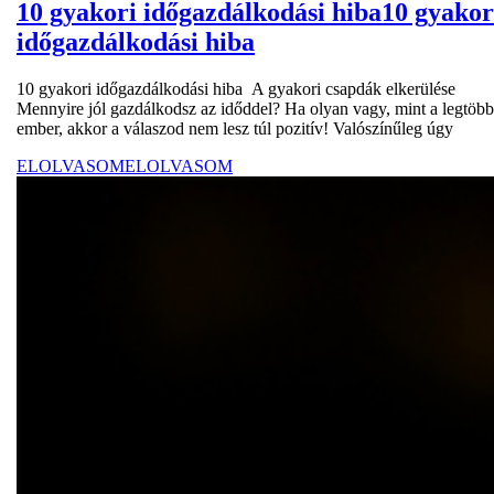
10 gyakori időgazdálkodási hiba
10 gyakor
időgazdálkodási hiba
10 gyakori időgazdálkodási hiba A gyakori csapdák elkerülése
Mennyire jól gazdálkodsz az időddel? Ha olyan vagy, mint a legtöbb
ember, akkor a válaszod nem lesz túl pozitív! Valószínűleg úgy
ELOLVASOM
ELOLVASOM