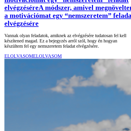
elvégzésére
A módszer, amivel megnövelt
a motivációmat egy “nemszeretem” felada
elvégzésére
Vannak olyan feladatok, amiknek az elvégzésére tudatosan fel kell
készítened magad. Ez a bejegyzés arról szól, hogy én hogyan
készültem fel egy nemszeretem feladat elvégzésére.
ELOLVASOM
ELOLVASOM