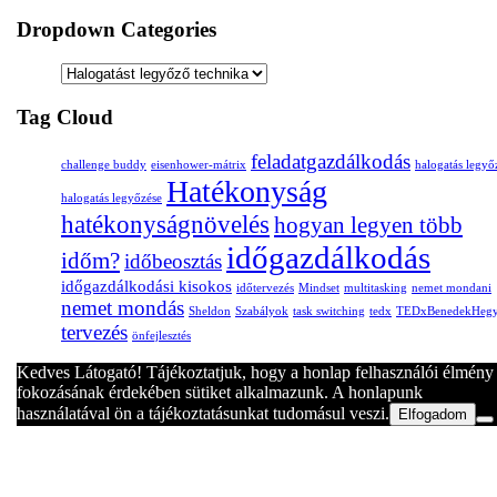
Dropdown Categories
Tag Cloud
feladatgazdálkodás
challenge buddy
eisenhower-mátrix
halogatás legyő
Hatékonyság
halogatás legyőzése
hatékonyságnövelés
hogyan legyen több
időgazdálkodás
időm?
időbeosztás
időgazdálkodási kisokos
időtervezés
Mindset
multitasking
nemet mondani
nemet mondás
Sheldon
Szabályok
task switching
tedx
TEDxBenedekHeg
tervezés
önfejlesztés
Kedves Látogató! Tájékoztatjuk, hogy a honlap felhasználói élmény
fokozásának érdekében sütiket alkalmazunk. A honlapunk
használatával ön a tájékoztatásunkat tudomásul veszi.
Elfogadom