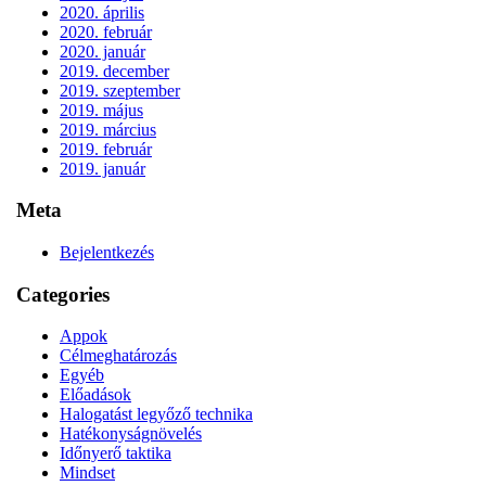
2020. április
2020. február
2020. január
2019. december
2019. szeptember
2019. május
2019. március
2019. február
2019. január
Meta
Bejelentkezés
Categories
Appok
Célmeghatározás
Egyéb
Előadások
Halogatást legyőző technika
Hatékonyságnövelés
Időnyerő taktika
Mindset