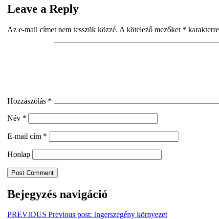
Leave a Reply
Az e-mail címet nem tesszük közzé.
A kötelező mezőket
*
karakterre
Hozzászólás
*
Név
*
E-mail cím
*
Honlap
Bejegyzés navigáció
PREVIOUS
Previous post:
Ingerszegény környezet