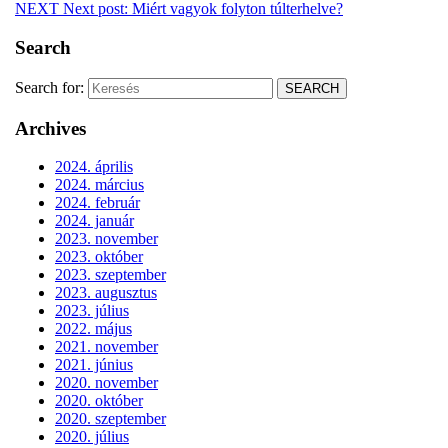
NEXT
Next post:
Miért vagyok folyton túlterhelve?
Search
Search for:
Archives
2024. április
2024. március
2024. február
2024. január
2023. november
2023. október
2023. szeptember
2023. augusztus
2023. július
2022. május
2021. november
2021. június
2020. november
2020. október
2020. szeptember
2020. július