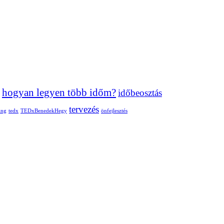
hogyan legyen több időm?
időbeosztás
tervezés
ing
tedx
TEDxBenedekHegy
önfejlesztés