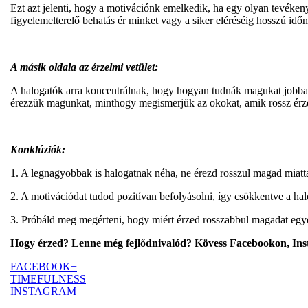
Ezt azt jelenti, hogy a motivációnk emelkedik, ha egy olyan tevéke
figyelemelterelő behatás ér minket vagy a siker eléréséig hosszú időn
A másik oldala az érzelmi vetület:
A halogatók arra koncentrálnak, hogy hogyan tudnák magukat jobban é
érezzük magunkat, minthogy megismerjük az okokat, amik rossz érz
Konklúziók:
1. A legnagyobbak is halogatnak néha, ne érezd rosszul magad miatt
2. A motivációdat tudod pozitívan befolyásolni, így csökkentve a hal
3. Próbáld meg megérteni, hogy miért érzed rosszabbul magadat eg
Hogy érzed? Lenne még fejlődnivalód? Kövess Facebookon, Ins
FACEBOOK+
TIMEFULNESS
INSTAGRAM