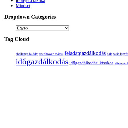
Időnyerő taktika
Mindset
Dropdown Categories
Tag Cloud
feladatgazdálkodás
challenge buddy
eisenhower-mátrix
halogatás legyő
időgazdálkodás
időgazdálkodási kisokos
időtervez