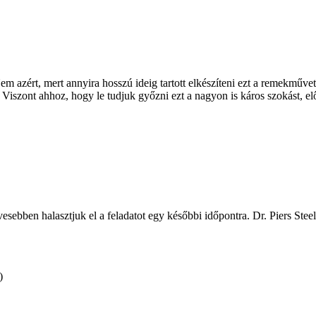
m azért, mert annyira hosszú ideig tartott elkészíteni ezt a remekműve
Viszont ahhoz, hogy le tudjuk győzni ezt a nagyon is káros szokást, el
bben halasztjuk el a feladatot egy későbbi időpontra. Dr. Piers Steel
)