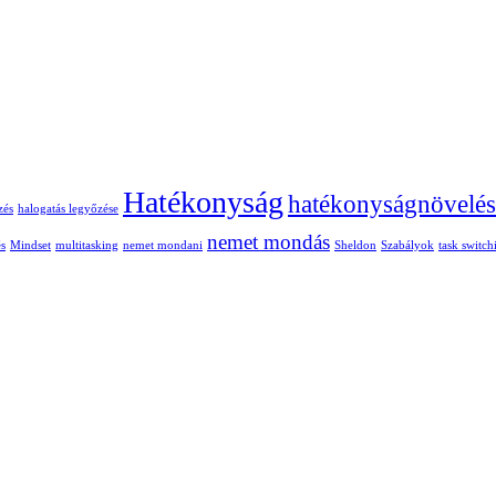
Hatékonyság
hatékonyságnövelés
zés
halogatás legyőzése
nemet mondás
és
Mindset
multitasking
nemet mondani
Sheldon
Szabályok
task switch