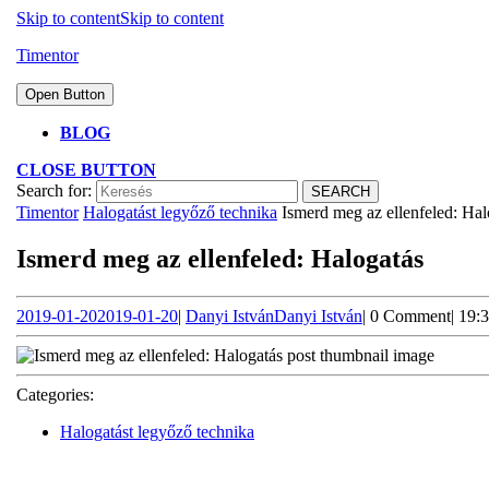
Skip to content
Skip to content
Timentor
Open Button
BLOG
CLOSE BUTTON
Search for:
Timentor
Halogatást legyőző technika
Ismerd meg az ellenfeled: Hal
Ismerd meg az ellenfeled: Halogatás
2019-01-20
2019-01-20
|
Danyi István
Danyi István
|
0 Comment
|
19:
Categories:
Halogatást legyőző technika