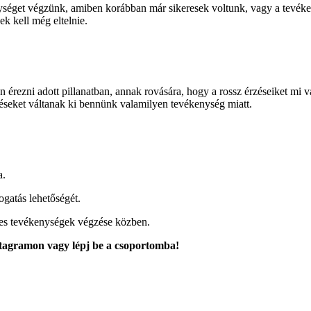
nységet végzünk, amiben korábban már sikeresek voltunk, vagy a tevéke
ek kell még eltelnie.
rezni adott pillanatban, annak rovására, hogy a rossz érzéseiket mi vá
éseket váltanak ki bennünk valamilyen tevékenység miatt.
a.
ogatás lehetőségét.
yes tevékenységek végzése közben.
tagramon vagy lépj be a csoportomba!