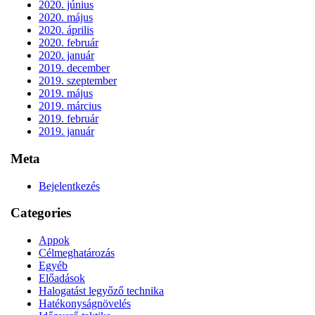
2020. június
2020. május
2020. április
2020. február
2020. január
2019. december
2019. szeptember
2019. május
2019. március
2019. február
2019. január
Meta
Bejelentkezés
Categories
Appok
Célmeghatározás
Egyéb
Előadások
Halogatást legyőző technika
Hatékonyságnövelés