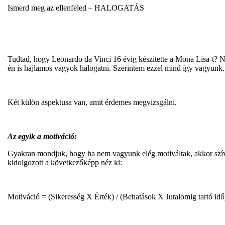
Ismerd meg az ellenfeled – HALOGATÁS
Tudtad, hogy Leonardo da Vinci 16 évig készítette a Mona Lisa-t? Ne
én is hajlamos vagyok halogatni. Szerintem ezzel mind így vagyunk. 
Két külön aspektusa van, amit érdemes megvizsgálni.
Az egyik a motiváció:
Gyakran mondjuk, hogy ha nem vagyunk elég motiváltak, akkor szívese
kidolgozott a következőképp néz ki:
Motiváció = (Sikeresség X Érték) / (Behatások X Jutalomig tartó idő