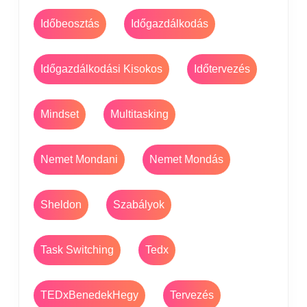
Időbeosztás
Időgazdálkodás
Időgazdálkodási Kisokos
Időtervezés
Mindset
Multitasking
Nemet Mondani
Nemet Mondás
Sheldon
Szabályok
Task Switching
Tedx
TEDxBenedekHegy
Tervezés