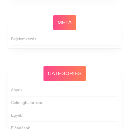
META
Bejelentkezés
CATEGORIES
Appok
Célmeghatározás
Egyéb
Előadások