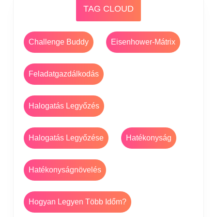
TAG CLOUD
Challenge Buddy
Eisenhower-Mátrix
Feladatgazdálkodás
Halogatás Legyőzés
Halogatás Legyőzése
Hatékonyság
Hatékonyságnövelés
Hogyan Legyen Több Időm?