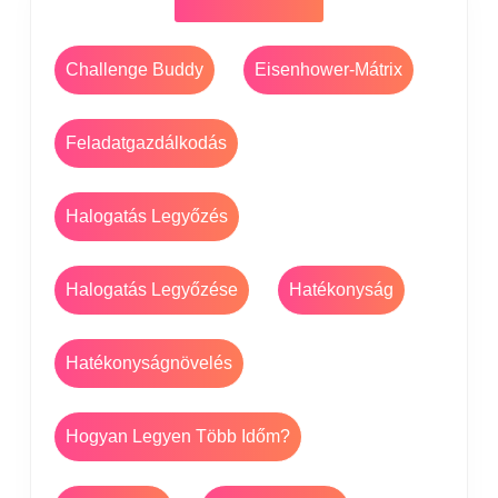
Challenge Buddy
Eisenhower-Mátrix
Feladatgazdálkodás
Halogatás Legyőzés
Halogatás Legyőzése
Hatékonyság
Hatékonyságnövelés
Hogyan Legyen Több Időm?