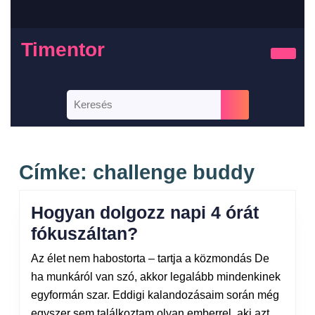
Timentor
Címke:
challenge buddy
Hogyan dolgozz napi 4 órát
fókuszáltan?
Az élet nem habostorta – tartja a közmondás De
ha munkáról van szó, akkor legalább mindenkinek
egyformán szar. Eddigi kalandozásaim során még
egyszer sem találkoztam olyan emberrel, aki azt