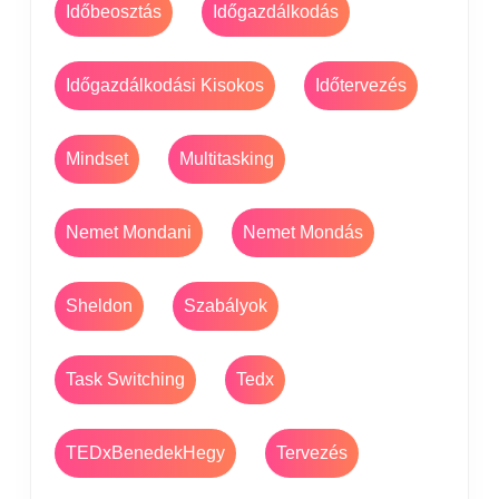
Időbeosztás
Időgazdálkodás
Időgazdálkodási Kisokos
Időtervezés
Mindset
Multitasking
Nemet Mondani
Nemet Mondás
Sheldon
Szabályok
Task Switching
Tedx
TEDxBenedekHegy
Tervezés