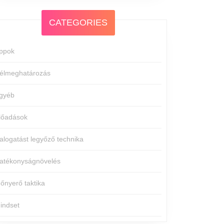
CATEGORIES
ppok
élmeghatározás
gyéb
lőadások
alogatást legyőző technika
atékonyságnövelés
dőnyerő taktika
indset