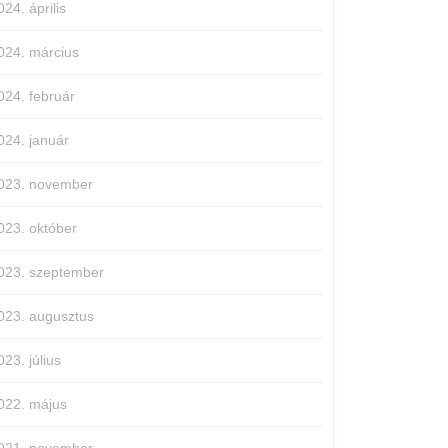
024. április
024. március
024. február
024. január
023. november
023. október
023. szeptember
023. augusztus
023. július
022. május