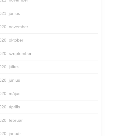
021. november
021. június
020. november
020. október
020. szeptember
020. július
020. június
020. május
020. április
020. február
020. január