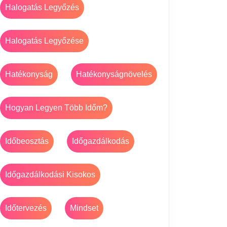
Halogatás Legyőzés
Halogatás Legyőzése
Hatékonyság
Hatékonyságnövelés
Hogyan Legyen Több Időm?
Időbeosztás
Időgazdálkodás
Időgazdálkodási Kisokos
Időtervezés
Mindset