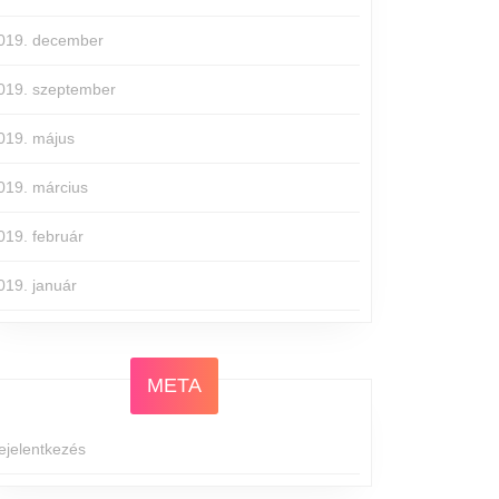
019. december
019. szeptember
019. május
019. március
019. február
019. január
META
ejelentkezés