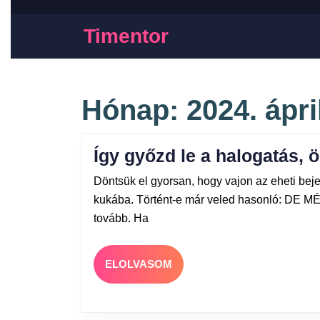
Timentor
Hónap:
2024. ápri
Így győzd le a halogatás, 
Döntsük el gyorsan, hogy vajon az eheti bej
kukába. Történt-e már veled hasonló: D
tovább. Ha
ELOLVASOM