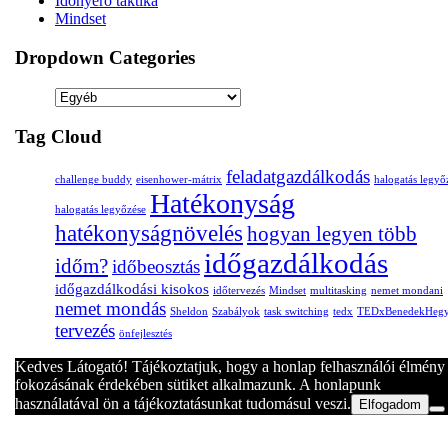
Időnyerő taktika
Mindset
Dropdown Categories
Tag Cloud
feladatgazdálkodás
challenge buddy
eisenhower-mátrix
halogatás legyő
Hatékonyság
halogatás legyőzése
hatékonyságnövelés
hogyan legyen több
időgazdálkodás
időm?
időbeosztás
időgazdálkodási kisokos
időtervezés
Mindset
multitasking
nemet mondani
nemet mondás
Sheldon
Szabályok
task switching
tedx
TEDxBenedekHeg
tervezés
önfejlesztés
Kedves Látogató! Tájékoztatjuk, hogy a honlap felhasználói élmény
fokozásának érdekében sütiket alkalmazunk. A honlapunk
használatával ön a tájékoztatásunkat tudomásul veszi.
Elfogadom