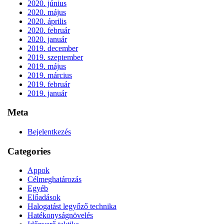
2020. június
2020. május
2020. április
2020. február
2020. január
2019. december
2019. szeptember
2019. május
2019. március
2019. február
2019. január
Meta
Bejelentkezés
Categories
Appok
Célmeghatározás
Egyéb
Előadások
Halogatást legyőző technika
Hatékonyságnövelés