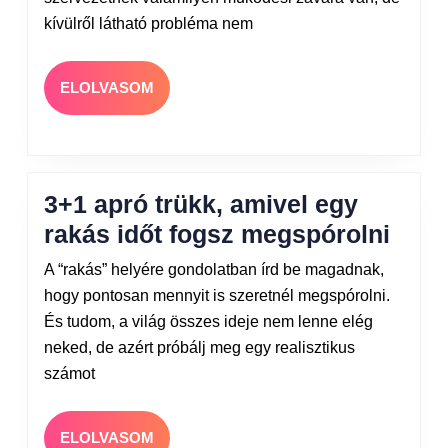
kívülről látható probléma nem
ELOLVASOM
3+1 apró trükk, amivel egy
rakás időt fogsz megspórolni
A “rakás” helyére gondolatban írd be magadnak,
hogy pontosan mennyit is szeretnél megspórolni.
És tudom, a világ összes ideje nem lenne elég
neked, de azért próbálj meg egy realisztikus
számot
ELOLVASOM