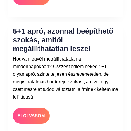
5+1 apró, azonnal beépíthető
szokás, amitől
megállíthatatlan leszel
Hogyan legyél megállíthatatlan a
mindennapokban? Összeszedtem neked 5+1
olyan apró, szinte teljesen észrevehetetlen, de
mégis hatalmas horderejű szokást, amivel egy
csettintésre át tudod változtatni a “minek keltem ma
fel” típusú
ELOLVASOM