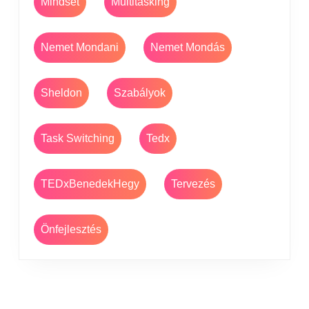
Mindset
Multitasking
Nemet Mondani
Nemet Mondás
Sheldon
Szabályok
Task Switching
Tedx
TEDxBenedekHegy
Tervezés
Önfejlesztés