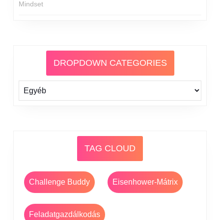
Mindset
DROPDOWN CATEGORIES
TAG CLOUD
Challenge Buddy
Eisenhower-Mátrix
Feladatgazdálkodás