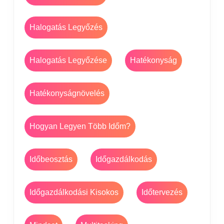
Halogatás Legyőzés
Halogatás Legyőzése
Hatékonyság
Hatékonyságnövelés
Hogyan Legyen Több Időm?
Időbeosztás
Időgazdálkodás
Időgazdálkodási Kisokos
Időtervezés