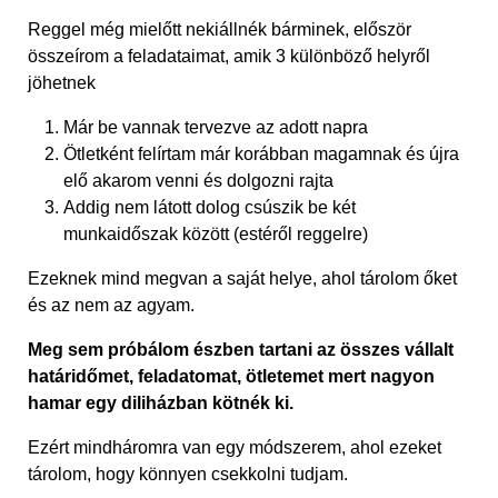
Reggel még mielőtt nekiállnék bárminek, először
összeírom a feladataimat, amik 3 különböző helyről
jöhetnek
Már be vannak tervezve az adott napra
Ötletként felírtam már korábban magamnak és újra
elő akarom venni és dolgozni rajta
Addig nem látott dolog csúszik be két
munkaidőszak között (estéről reggelre)
Ezeknek mind megvan a saját helye, ahol tárolom őket
és az nem az agyam.
Meg sem próbálom észben tartani az összes vállalt
határidőmet, feladatomat, ötletemet mert nagyon
hamar egy diliházban kötnék ki.
Ezért mindháromra van egy módszerem, ahol ezeket
tárolom, hogy könnyen csekkolni tudjam.