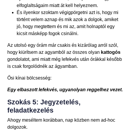
elfoglaltságaim miatt át kell helyeznem.
És ilyenkor szoktam végigpörgetni azt is, hogy mi
történt velem aznap és mik azok a dolgok, amiket
jó, hogy megtettem és mi az, amit holnaptól egy
kicsit másképp fogok csinálni.
Az utolsó egy órám már csakis és kizárólag arról szól,
hogy kiürítsem az agyamból az összes olyan
kattogós
gondolatot, ami miatt még lefekvés után órákkal később
is csak forgolódnék az ágyamban.
Ősi kínai bölcsesség:
Egy elbaszott lefekvés, ugyanolyan reggelhez vezet.
Szokás 5: Jegyzetelés,
feladatkezelés
Ahogy meséltem korábban, nap közben nem ad-hoc
dolgozok.