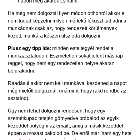
napon meg akarok csinálni.
Ha még nem dolgoztál ilyen módon otthonról akkor el
nem tudod képzelni milyen mértékű fókuszt tud adni a
munkádnak csak az, hogy rendezett körülmények
között, munkára készen ülsz oda dolgozni.
Plusz egy tipp ide
: minden este tegyél rendet a
munkaasztalodon. Eszméletlen sokat jelent másnap
reggel, hogy nem egy rendezetlen helyre akarsz
befurakodni.
Ráadásul akkor nem kell munkával kezdened a napot
még mielőtt dolgoznál. (mármint, hogy rakd rendbe az
asztalod).
Úgy nem lehet dolgozni rendesen, hogy egy
szemétkupac tetején görnyedve próbálod az egyik
kezeddel pötyögni az emailt, amíg a másik kezeddel
éppen a mosást pakolod be. De erről már írtam egy hete