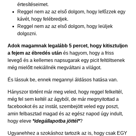
értesítéseimet.
Reggel nem az az első dolgom, hogy lefőzzek egy
kávét, hogy felébredjek.
Reggel nem az az első dolgom, hogy leüljek
dolgozni.
Adok magamnak legalább 5 percet, hogy kitisztuljon
a fejem az ébredés után
és hagyom, hogy a friss
levegő és a kellemes napsugarak egy picit feltöltsenek
még mielőtt nekiállnék megváltani a világot.
És lássuk be, ennek megannyi áldásos hatása van.
Hányszor történt már meg veled, hogy reggel felkeltél,
még fel sem keltél az ágyból, de már megnyitottad a
facebookot és az instát, szembejött veled egy poszt,
amin felbasztad magad és az egész napod úgy indult,
hogy eleve
*idegállapotba jöttél*
?
Ugyanehhez a szokáshoz tartozik az is, hogy csak EGY