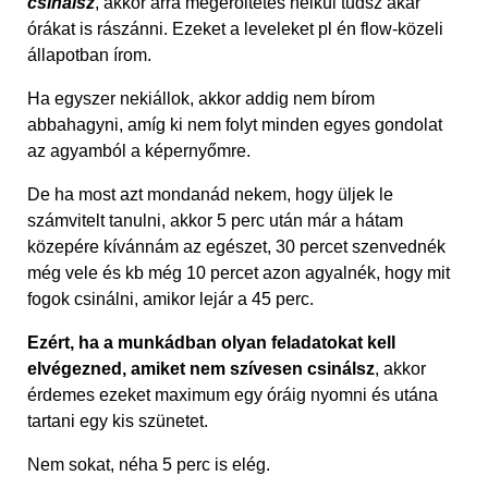
csinálsz
, akkor arra megerőltetés nélkül tudsz akár
órákat is rászánni. Ezeket a leveleket pl én flow-közeli
állapotban írom.
Ha egyszer nekiállok, akkor addig nem bírom
abbahagyni, amíg ki nem folyt minden egyes gondolat
az agyamból a képernyőmre.
De ha most azt mondanád nekem, hogy üljek le
számvitelt tanulni, akkor 5 perc után már a hátam
közepére kívánnám az egészet, 30 percet szenvednék
még vele és kb még 10 percet azon agyalnék, hogy mit
fogok csinálni, amikor lejár a 45 perc.
Ezért, ha a munkádban olyan feladatokat kell
elvégezned, amiket nem szívesen csinálsz
, akkor
érdemes ezeket maximum egy óráig nyomni és utána
tartani egy kis szünetet.
Nem sokat, néha 5 perc is elég.