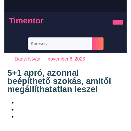
Timentor
Danyi István
november 6, 2023
5+1 apró, azonnal
beépíthető szokás, amitől
megállíthatatlan leszel