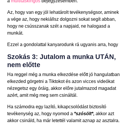
a
multitaskingos
bejegyzésemben.
Az, hogy van egy jól lehatárolt tevékenységsor, aminek
a vége az, hogy nekiállsz dolgozni sokat segít abban,
hogy ne csússzanak szét a napjaid, ne halogasd a
munkát.
Ezzel a gondolattal kanyarodunk rá ugyanis arra, hogy
Szokás 3: Jutalom a munka UTÁN,
nem előtte
Ha reggel még a munka elkezdése előtt jó hangulatban
elkezded görgetni a Tiktokot és azon vicces videókat
nézegetsz egy óráig, akkor előre jutalmazod magadat
azért, amit még meg sem csináltál.
Ha számodra egy lazító, kikapcsolódást biztosító
tevékenység az, hogy nyomod a
*
szósölt
*,
akkor azt
akkor csináld, ha már letettél valamit aznap az asztalra.