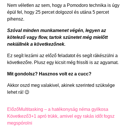
Nem véletlen az sem, hogy a Pomodoro technika is úgy
épül fel, hogy 25 percet dolgozol és utána 5 percet
pihensz.
Szóval minden munkamenet végén, legyen az
kötelező vagy flow, tartok szünetet még mielőtt
nekiállnék a következőnek.
Ez segít lezárni az előző feladatot és segít rákészülni a
következőre. Plusz egy kicsit még frissíti is az agyamat.
Mit gondolsz? Hasznos volt ez a cucc?
Akkor oszd meg valakivel, akinek szerinted szüksége
lehet rá! 😉
Előző
Multitasking – a hatékonyság néma gyilkosa
Következő
3+1 apró trükk, amivel egy rakás időt fogsz
megspórolni