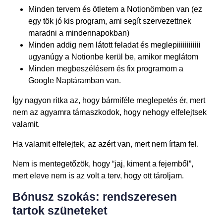
Minden tervem és ötletem a Notionömben van (ez
egy tök jó kis program, ami segít szervezettnek
maradni a mindennapokban)
Minden addig nem látott feladat és meglepiiiiiiiiiiii
ugyanúgy a Notionbe kerül be, amikor meglátom
Minden megbeszélésem és fix programom a
Google Naptáramban van.
Így nagyon ritka az, hogy bármiféle meglepetés ér, mert
nem az agyamra támaszkodok, hogy nehogy elfelejtsek
valamit.
Ha valamit elfelejtek, az azért van, mert nem írtam fel.
Nem is mentegetőzök, hogy “jaj, kiment a fejemből”,
mert eleve nem is az volt a terv, hogy ott tároljam.
Bónusz szokás: rendszeresen
tartok szüneteket