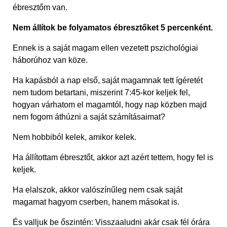
ébresztőm van.
Nem állítok be folyamatos ébresztőket 5 percenként.
Ennek is a saját magam ellen vezetett pszichológiai
háborúhoz van köze.
Ha kapásból a nap első, saját magamnak tett ígéretét
nem tudom betartani, miszerint 7:45-kor keljek fel,
hogyan várhatom el magamtól, hogy nap közben majd
nem fogom áthúzni a saját számításaimat?
Nem hobbiból kelek, amikor kelek.
Ha állítottam ébresztőt, akkor azt azért tettem, hogy fel is
keljek.
Ha elalszok, akkor valószínűleg nem csak saját
magamat hagyom cserben, hanem másokat is.
És valljuk be őszintén: Visszaaludni akár csak fél órára