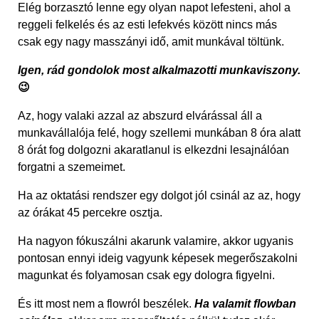
Elég borzasztó lenne egy olyan napot lefesteni, ahol a
reggeli felkelés és az esti lefekvés között nincs más
csak egy nagy masszányi idő, amit munkával töltünk.
Igen, rád gondolok most alkalmazotti munkaviszony.
😉
Az, hogy valaki azzal az abszurd elvárással áll a
munkavállalója felé, hogy szellemi munkában 8 óra alatt
8 órát fog dolgozni akaratlanul is elkezdni lesajnálóan
forgatni a szemeimet.
Ha az oktatási rendszer egy dolgot jól csinál az az, hogy
az órákat 45 percekre osztja.
Ha nagyon fókuszálni akarunk valamire, akkor ugyanis
pontosan ennyi ideig vagyunk képesek megerőszakolni
magunkat és folyamosan csak egy dologra figyelni.
És itt most nem a flowról beszélek.
Ha valamit flowban