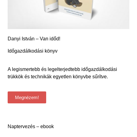
Danyi István – Van időd!
Időgazdálkodási könyv
A legismertebb és legelterjedtebb időgazdálkodási
trükkök és technikák egyetlen könyvbe sűrítve.
Megnézem!
Naptervezés – ebook