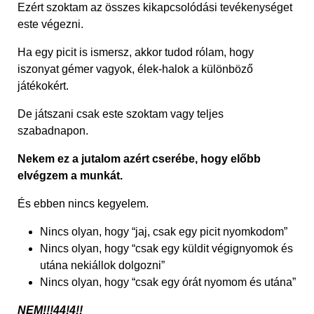
Ezért szoktam az összes kikapcsolódási tevékenységet
este végezni.
Ha egy picit is ismersz, akkor tudod rólam, hogy
iszonyat gémer vagyok, élek-halok a különböző
játékokért.
De játszani csak este szoktam vagy teljes
szabadnapon.
Nekem ez a jutalom azért cserébe, hogy előbb
elvégzem a munkát.
És ebben nincs kegyelem.
Nincs olyan, hogy “jaj, csak egy picit nyomkodom”
Nincs olyan, hogy “csak egy küldit végignyomok és
utána nekiállok dolgozni”
Nincs olyan, hogy “csak egy órát nyomom és utána”
NEM!!!44!4!!