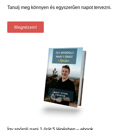
Tanulj meg könnyen és egyszerűen napot tervezni.
Megnézem!
Így spórolj napi 1 órát 5 lépésben – ebook