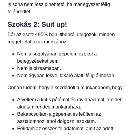
is soha nem lesz pihentető, ha már egyszer félig
felébredtél.
Szokás 2: Suit up!
Bár az esetek 95%-ban itthonról dolgozok, minden
reggel felöltözök munkához.
Nem alsógatyában gépelem ezeket a
bejegyzéseket sem.
Nem is pizsamában.
Nem ágyban fekve, takaró alatt, félig álmosan.
Onnan tudom, hogy elkezdődött a munkanapom, hogy
Átvettem a kolis pólómat és rövidnacimat, amiben
aludtam rendes munkaruhára.
Bekapcsoltam a gépemet és leültem az
asztalomhoz, ahol dolgozni szoktam.
Felírtam az összes feladatomat, amit az adott