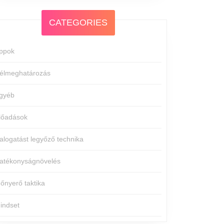
CATEGORIES
ppok
élmeghatározás
gyéb
lőadások
alogatást legyőző technika
atékonyságnövelés
dőnyerő taktika
indset