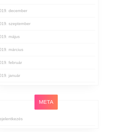
019. december
019. szeptember
019. május
019. március
019. február
019. január
META
ejelentkezés