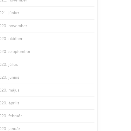
021. november
021. június
020. november
020. október
020. szeptember
020. július
020. június
020. május
020. április
020. február
020. január