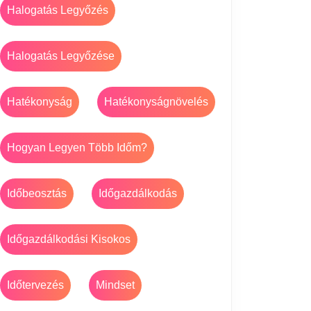
Halogatás Legyőzés
Halogatás Legyőzése
Hatékonyság
Hatékonyságnövelés
Hogyan Legyen Több Időm?
Időbeosztás
Időgazdálkodás
Időgazdálkodási Kisokos
Időtervezés
Mindset