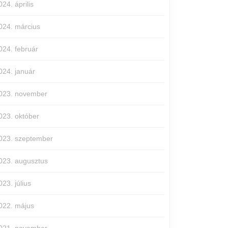
024. április
024. március
024. február
024. január
023. november
023. október
023. szeptember
023. augusztus
023. július
022. május