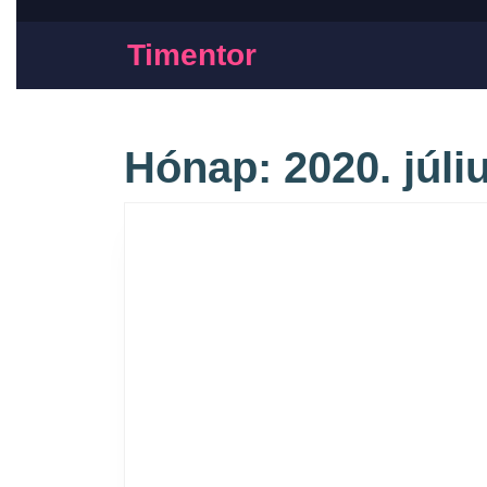
Timentor
Hónap:
2020. júli