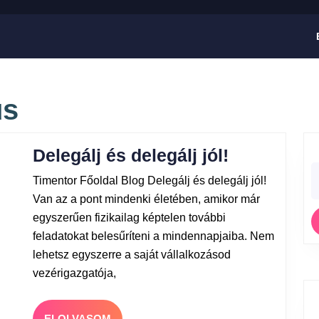
us
Delegálj és delegálj jól!
Timentor Főoldal Blog Delegálj és delegálj jól!
Van az a pont mindenki életében, amikor már
egyszerűen fizikailag képtelen további
feladatokat belesűríteni a mindennapjaiba. Nem
lehetsz egyszerre a saját vállalkozásod
vezérigazgatója,
ELOLVASOM