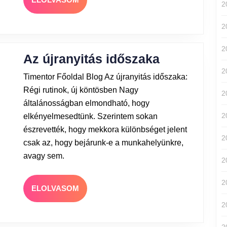
2
2
2
Az újranyitás időszaka
2
Timentor Főoldal Blog Az újranyitás időszaka:
Régi rutinok, új köntösben Nagy
2
általánosságban elmondható, hogy
2
elkényelmesedtünk. Szerintem sokan
észrevették, hogy mekkora különbséget jelent
2
csak az, hogy bejárunk-e a munkahelyünkre,
avagy sem.
2
2
ELOLVASOM
2