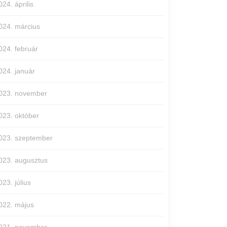
024. április
024. március
024. február
024. január
023. november
023. október
023. szeptember
023. augusztus
023. július
022. május