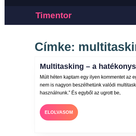
Timentor
Címke:
multitask
Multitasking – a hatékony
Múlt héten kaptam egy ilyen kommentet az e
nem is nagyon beszélhetünk valódi multitaski
használnunk.” És egyből az ugrott be,
ELOLVASOM