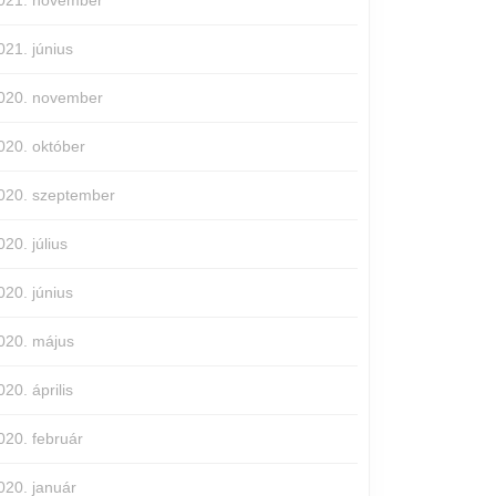
021. november
021. június
020. november
020. október
020. szeptember
020. július
020. június
020. május
020. április
020. február
020. január