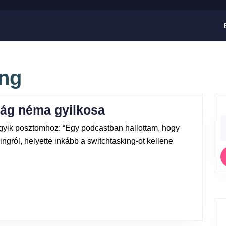
ing
ság néma gyilkosa
gyik posztomhoz: “Egy podcastban hallottam, hogy
ngról, helyette inkább a switchtasking-ot kellene