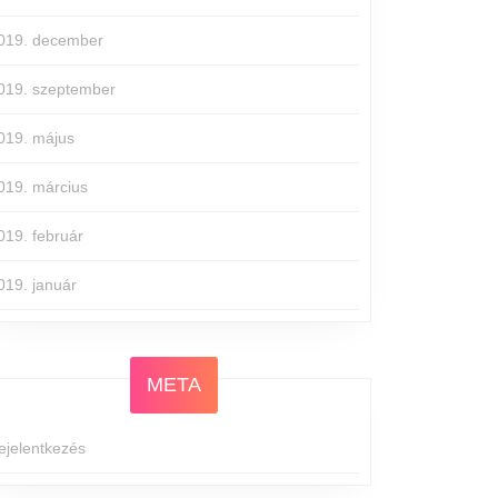
019. december
019. szeptember
019. május
019. március
019. február
019. január
META
ejelentkezés