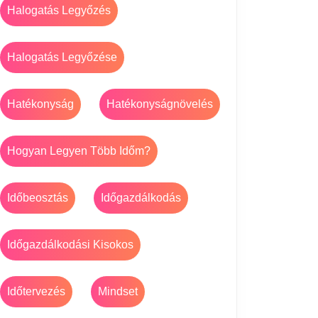
Halogatás Legyőzés
Halogatás Legyőzése
Hatékonyság
Hatékonyságnövelés
Hogyan Legyen Több Időm?
Időbeosztás
Időgazdálkodás
Időgazdálkodási Kisokos
Időtervezés
Mindset