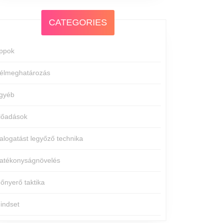
CATEGORIES
ppok
élmeghatározás
gyéb
lőadások
alogatást legyőző technika
atékonyságnövelés
dőnyerő taktika
indset