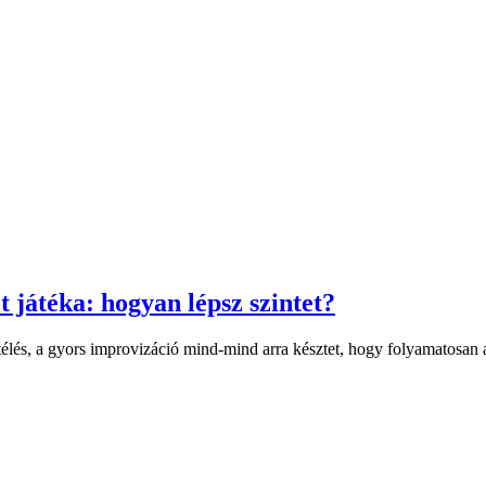
t játéka: hogyan lépsz szintet?
átélés, a gyors improvizáció mind-mind arra késztet, hogy folyamatosan