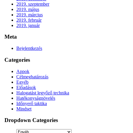
2019. szeptember
2019. május
2019. március
2019. február
2019. január
Meta
Bejelentkezés
Categories
Appok
Célmeghatározás
Egyéb
Előadások
Halogatást legyőző technika
Hatékonyságnövelés
Időnyerő taktika
Mindset
Dropdown Categories