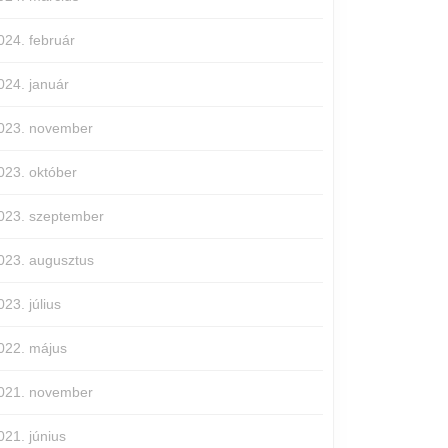
024. február
024. január
023. november
023. október
023. szeptember
023. augusztus
023. július
022. május
021. november
021. június