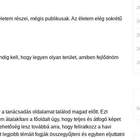
2
életem részei, mégis publikusak. Az életem elég sokrétű
2
2
2
dig kell, hogy legyen olyan terület, amiben fejlődnöm
2
B
r a tanácsadás oldalamat találod magad előtt. Ezt
 átalakítani a főoldalt úgy, hogy teljes és átfogó képet
Lehetőség lesz továbbá arra, hogy feliratkozz a havi
 legjobb témáit fogják összegyűjteni és egyben eljuttatni