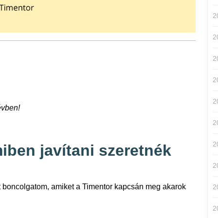
2
2
2
2
2
évben!
2
2
miben javítani szeretnék
2
at boncolgatom, amiket a Timentor kapcsán meg akarok
2
2