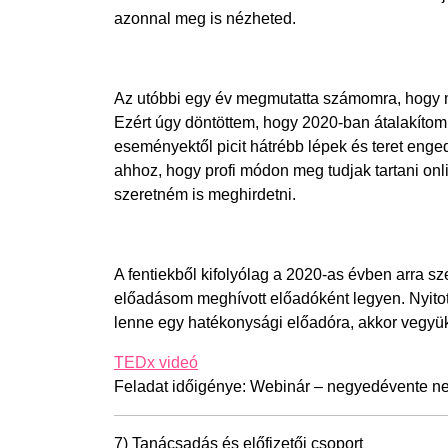
azonnal meg is nézheted.
Az utóbbi egy év megmutatta számomra, hogy mi
Ezért úgy döntöttem, hogy 2020-ban átalakítom
eseményektől picit hátrébb lépek és teret enge
ahhoz, hogy profi módon meg tudjak tartani onl
szeretném is meghirdetni.
A fentiekből kifolyólag a 2020-as évben arra s
előadásom meghívott előadóként legyen. Nyito
lenne egy hatékonysági előadóra, akkor vegyük
TEDx videó
Feladat időigénye: Webinár – negyedévente net
7) Tanácsadás és előfizetői csoport