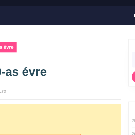
s évre
-as évre
:33
2
2