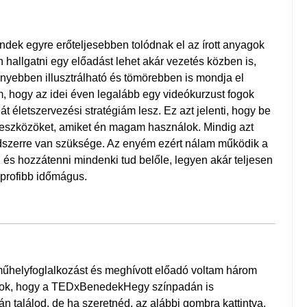
dek egyre erőteljesebben tolódnak el az írott anyagok
n hallgatni egy előadást lehet akár vezetés közben is,
nnyebben illusztrálható és tömörebben is mondja el
m, hogy az idei éven legalább egy videókurzust fogok
t életszervezési stratégiám lesz. Ez azt jelenti, hogy be
ó eszközöket, amiket én magam használok. Mindig azt
dszerre van szüksége. Az enyém ezért nálam működik a
és hozzátenni mindenki tud belőle, legyen akár teljesen
s profibb időmágus.
 műhelyfoglalkozást és meghívott előadó voltam három
yok, hogy a TEDxBenedekHegy színpadán is
ján találod, de ha szeretnéd, az alábbi gombra kattintva,