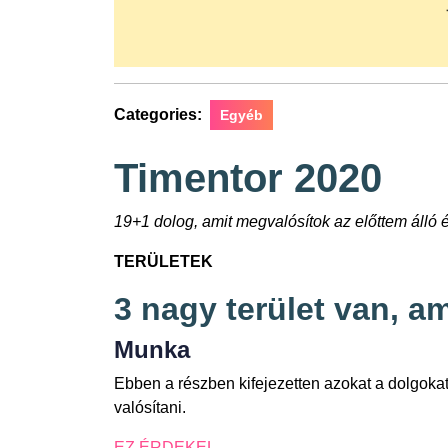
Categories:
Egyéb
Timentor 2020
19+1 dolog, amit megvalósítok az előttem álló 
TERÜLETEK
3 nagy terület van, a
Munka
Ebben a részben kifejezetten azokat a dolgok
valósítani.
EZ ÉRDEKEL