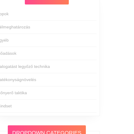
ppok
élmeghatározás
gyéb
lőadások
alogatást legyőző technika
atékonyságnövelés
dőnyerő taktika
indset
DROPDOWN CATEGORIES