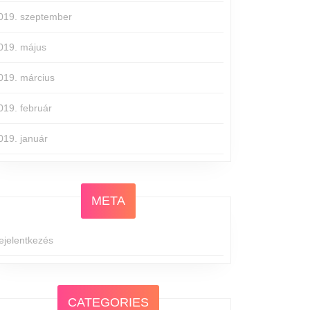
019. szeptember
019. május
019. március
019. február
019. január
META
ejelentkezés
CATEGORIES