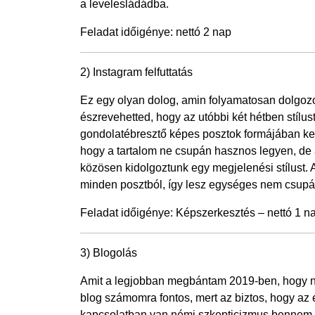
a levelesládádba.
Feladat időigénye: nettó 2 nap
2) Instagram felfuttatás
Ez egy olyan dolog, amin folyamatosan dolgozo
észrevehetted, hogy az utóbbi két hétben stílust
gondolatébresztő képes posztok formájában ke
hogy a tartalom ne csupán hasznos legyen, de 
közösen kidolgoztunk egy megjelenési stílust. A
minden posztból, így lesz egységes nem csupá
Feladat időigénye: Képszerkesztés – nettó 1 na
3) Blogolás
Amit a legjobban megbántam 2019-ben, hogy ne
blog számomra fontos, mert az biztos, hogy a
kapcsolatban van némi szkepticizmus bennem. M