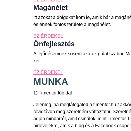
Magánélet
Itt azokat a dolgokat írom le, amik bár a magán
és ennek fontos területe a magánélet.
EZ ÉRDEKEL
Önfejlesztés
A fejődésemnek sosem akarok gátat szabni. Min
kell.
EZ ÉRDEKEL
MUNKA
1) Timentor főoldal
Jelenleg, ha meglátogatod a timentor.hu-t akko
rövidtávon meg szeretném változtatni. Szeretném
adjon mindarról, amit csinálok, mint Timentor. 
hírlevelekre, amik a blog és a Facebook csoport