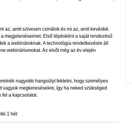
 az, amit szívesen csinálok és mi az, amit kevésbé.
 a megjelenéseimet. Első lépésként a saját rendezésű
dek a webinároknak. A technológia rendelkezésre áll
ine webináriumokat. Az elsőt még az év elején
zeretnék nagyobb hangsúlyt fektetni, hogy személyes
tt vagyok megkeresésekre, így ha neked szükséged
 fel a kapcsolatot.
tó 1 hét