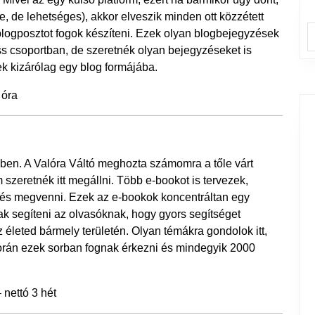
, de lehetséges), akkor elveszik minden ott közzétett
 blogposztot fogok készíteni. Ezek olyan blogbejegyzések
s csoportban, de szeretnék olyan bejegyzéseket is
ek kizárólag egy blog formájába.
 óra
-ben. A Valóra Váltó meghozta számomra a tőle várt
szeretnék itt megállni. Több e-bookot is tervezek,
 és megvenni. Ezek az e-bookok koncentráltan egy
ak segíteni az olvasóknak, hogy gyors segítséget
z életed bármely területén. Olyan témákra gondolok itt,
során ezek sorban fognak érkezni és mindegyik 2000
nettó 3 hét