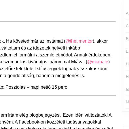
A
C
E
k. Ha követed már az instámat (
@thetimentor
), akkor
 váltottam és az idézetek helyett inkább
E
zdtem el formálni a szemléletmódot. Annak érdekében,
a szemnek is kívánatos, párommal Miával (
@miabate
)
H
z előre lefektetett stílusjegyek fognak visszaköszönni
n a gondolatiság, hanem a megjelenés is.
H
p; Posztolás – napi nettó 15 perc
I
M
m írtam elég blogbejegyzést. Ezen idén változtatok! A
z enyém. A Facebook-on közzétett tudásanyagokkal
ivel az egy külső platform, ezért ha bármikor úgy dönt,