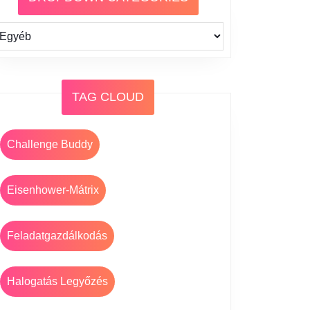
TAG CLOUD
Challenge Buddy
Eisenhower-Mátrix
Feladatgazdálkodás
Halogatás Legyőzés