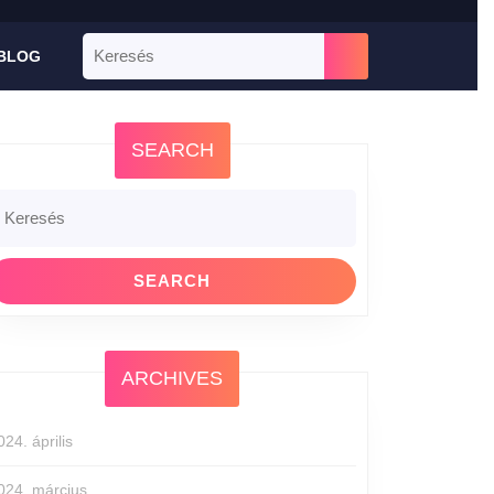
BLOG
SEARCH
ARCHIVES
024. április
024. március