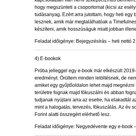
hogy megszünteti a csoportomat (kicsi az esélye
tudásanyag. Ezért arra jutottam, hogy heti egy
lesznek, amik már megtalálhatóak a Timefulnes
készíteni, amik hosszúságuk miatt jobban illen
Feladat időigénye: Bejegyzésírás – heti nettó 2
4) E-bookok
Próba jelleggel egy e-book már elkészült 2019
eredményt. Örültem minden letöltésnek, de nem 
amiket egy gyűjtőoldalon lehet majd megnézni
területre fognak majd fókuszálni és abban fogn
tudjanak nyújtani arra az esetre, ha elakadtál a
mint a halogatás, tervezés, fókuszálás. Az év 
Forint alatti összegért elérhető lesz.
Feladat időigénye: Negyedévente egy e-book – 