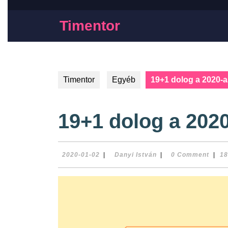
Timentor
Timentor
Egyéb
19+1 dolog a 2020-a
19+1 dolog a 2020
2020-01-02
|
Danyi István
|
0 Comment
|
18