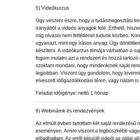
5) Videókurzus
Úgy veszem észre, hogy a tudásmegosztási tren
irányából a videós anyagok felé. Érthető, hisze
míg olvasni nem feltétlenül tudunk közben. Kö
ugyanazt, mint egy írásos anyag. Úgy döntötte
készíteni. A videókurzus témája várhatóan a sajá
fogom mutatni azt a rendszert és hozzá tartoz
szoktam mondani, hogy mindenkinek saját ren
legjobban. Viszont úgy gondolom, hogy kivenni 
elveszett időgazdálkodási téren, vagy nálam i
Feladat időigénye: nettó 1 hónap
6) Webinárok és rendezvények
Az elmúlt évben tartottam két saját rendezésű
eseményen. Amire viszont a legbüszkébb vag
előadhattam. Az erről készült videót az oldal al