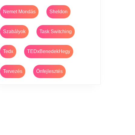
Nemet Mondás
Sheldon
Szabályok
Task Switching
Tedx
TEDxBenedekHegy
Tervezés
Önfejlesztés