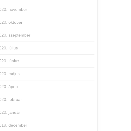
020. november
020. október
020. szeptember
020. július
020. június
020. május
020. április
020. február
020. január
019. december