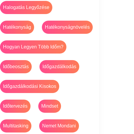
Halogatás Legyőzése
Hatékonyság
Hatékonyságnövelés
Hogyan Legyen Több Időm?
Időbeosztás
Időgazdálkodás
Időgazdálkodási Kisokos
Időtervezés
Mindset
Multitasking
Nemet Mondani