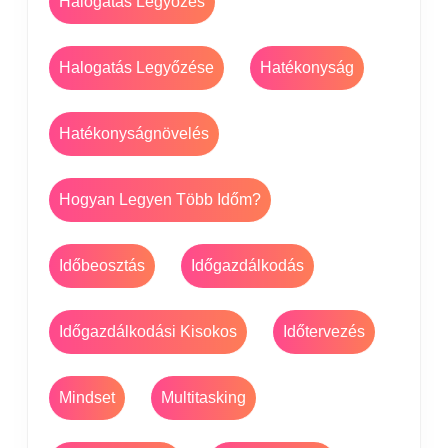
Halogatás Legyőzés
Halogatás Legyőzése
Hatékonyság
Hatékonyságnövelés
Hogyan Legyen Több Időm?
Időbeosztás
Időgazdálkodás
Időgazdálkodási Kisokos
Időtervezés
Mindset
Multitasking