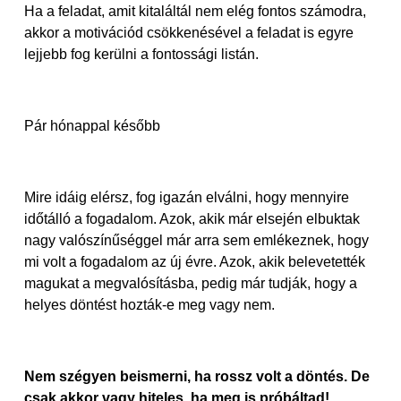
Ha a feladat, amit kitaláltál nem elég fontos számodra,
akkor a motivációd csökkenésével a feladat is egyre
lejjebb fog kerülni a fontossági listán.
Pár hónappal később
Mire idáig elérsz, fog igazán elválni, hogy mennyire
időtálló a fogadalom. Azok, akik már elsején elbuktak
nagy valószínűséggel már arra sem emlékeznek, hogy
mi volt a fogadalom az új évre. Azok, akik belevetették
magukat a megvalósításba, pedig már tudják, hogy a
helyes döntést hozták-e meg vagy nem.
Nem szégyen beismerni, ha rossz volt a döntés. De
csak akkor vagy hiteles, ha meg is próbáltad!