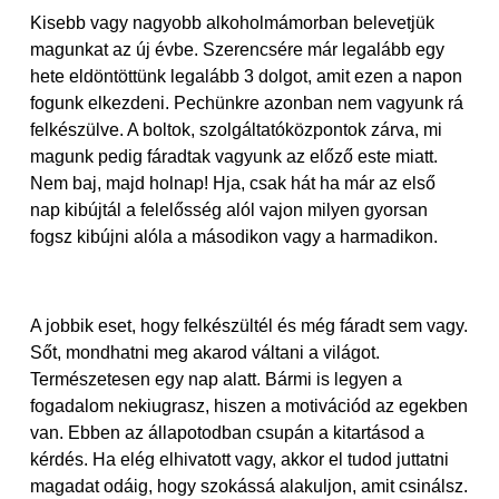
Kisebb vagy nagyobb alkoholmámorban belevetjük
magunkat az új évbe. Szerencsére már legalább egy
hete eldöntöttünk legalább 3 dolgot, amit ezen a napon
fogunk elkezdeni. Pechünkre azonban nem vagyunk rá
felkészülve. A boltok, szolgáltatóközpontok zárva, mi
magunk pedig fáradtak vagyunk az előző este miatt.
Nem baj, majd holnap! Hja, csak hát ha már az első
nap kibújtál a felelősség alól vajon milyen gyorsan
fogsz kibújni alóla a másodikon vagy a harmadikon.
A jobbik eset, hogy felkészültél és még fáradt sem vagy.
Sőt, mondhatni meg akarod váltani a világot.
Természetesen egy nap alatt. Bármi is legyen a
fogadalom nekiugrasz, hiszen a motivációd az egekben
van. Ebben az állapotodban csupán a kitartásod a
kérdés. Ha elég elhivatott vagy, akkor el tudod juttatni
magadat odáig, hogy szokássá alakuljon, amit csinálsz.