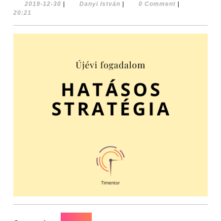
2019-12-30
|
Danyi István
|
0 Comment
|
20:21