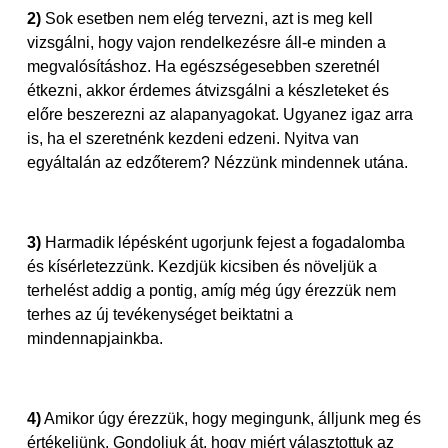
2)
Sok esetben nem elég tervezni, azt is meg kell
vizsgálni, hogy vajon rendelkezésre áll-e minden a
megvalósításhoz. Ha egészségesebben szeretnél
étkezni, akkor érdemes átvizsgálni a készleteket és
előre beszerezni az alapanyagokat. Ugyanez igaz arra
is, ha el szeretnénk kezdeni edzeni. Nyitva van
egyáltalán az edzőterem? Nézzünk mindennek utána.
3)
Harmadik lépésként ugorjunk fejest a fogadalomba
és kísérletezzünk. Kezdjük kicsiben és növeljük a
terhelést addig a pontig, amíg még úgy érezzük nem
terhes az új tevékenységet beiktatni a
mindennapjainkba.
4)
Amikor úgy érezzük, hogy megingunk, álljunk meg és
értékeljünk. Gondoljuk át, hogy miért választottuk az