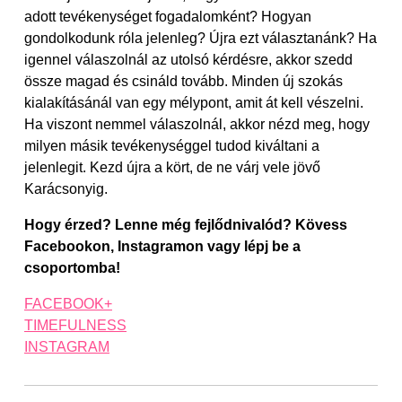
adott tevékenységet fogadalomként? Hogyan
gondolkodunk róla jelenleg? Újra ezt választanánk? Ha
igennel válaszolnál az utolsó kérdésre, akkor szedd
össze magad és csináld tovább. Minden új szokás
kialakításánál van egy mélypont, amit át kell vészelni.
Ha viszont nemmel válaszolnál, akkor nézd meg, hogy
milyen másik tevékenységgel tudod kiváltani a
jelenlegit. Kezd újra a kört, de ne várj vele jövő
Karácsonyig.
Hogy érzed? Lenne még fejlődnivalód? Kövess
Facebookon, Instagramon vagy lépj be a
csoportomba!
FACEBOOK+
TIMEFULNESS
INSTAGRAM