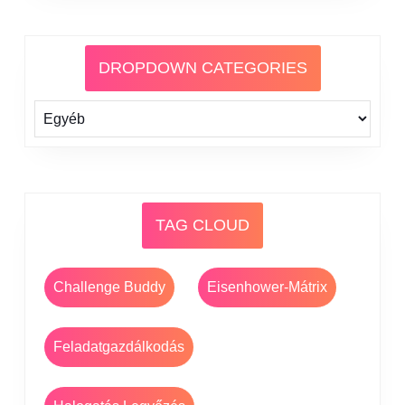
DROPDOWN CATEGORIES
TAG CLOUD
Challenge Buddy
Eisenhower-Mátrix
Feladatgazdálkodás