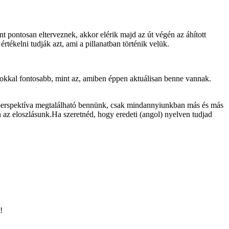
nt pontosan elterveznek, akkor elérik majd az út végén az áhított
rtékelni tudják azt, ami a pillanatban történik velük.
t sokkal fontosabb, mint az, amiben éppen aktuálisan benne vannak.
dőperspektíva megtalálható bennünk, csak mindannyiunkban más és más
 az eloszlásunk.Ha szeretnéd, hogy eredeti (angol) nyelven tudjad
!