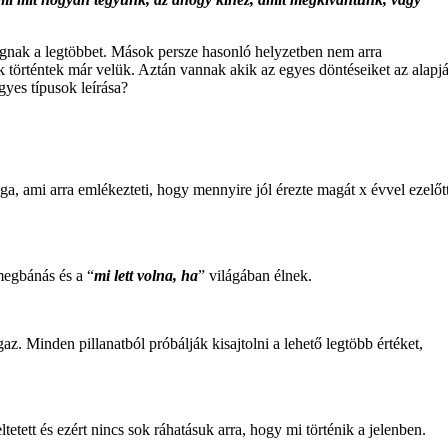
ognak a legtöbbet. Mások persze hasonló helyzetben nem arra
 történtek már velük. Aztán vannak akik az egyes döntéseiket az alapj
yes típusok leírása?
lga, ami arra emlékezteti, hogy mennyire jól érezte magát x évvel ezelőtt
megbánás és a “
mi lett volna, ha
” világában élnek.
az. Minden pillanatból próbálják kisajtolni a lehető legtöbb értéket,
etett és ezért nincs sok ráhatásuk arra, hogy mi történik a jelenben.