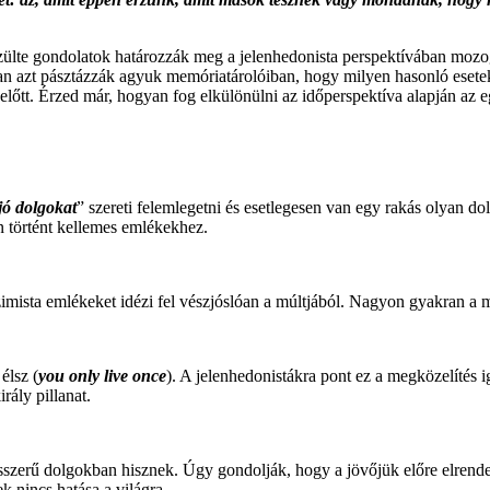
 szülte gondolatok határozzák meg a jelenhedonista perspektívában moz
n azt pásztázzák agyuk memóriatárolóiban, hogy milyen hasonló esetek
őtt. Érzed már, hogyan fog elkülönülni az időperspektíva alapján az eg
 jó dolgokat
” szereti felemlegetni és esetlegesen van egy rakás olyan do
n történt kellemes emlékekhez.
sszimista emlékeket idézi fel vészjóslóan a múltjából. Nagyon gyakran a 
élsz (
you only live once
). A jelenhedonistákra pont ez a megközelítés ig
rály pillanat.
rsszerű dolgokban hisznek. Úgy gondolják, hogy a jövőjük előre elrendelt
ek nincs hatása a világra.