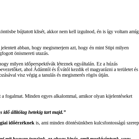
ösbe bújtatott klisét, akkor nem kell izgulnod, én is így voltam amíg
elentett abban, hogy megismerjem azt, hogy én mint Stipi milyen
fogott önismereti utazás.
hogy milyen időperspektívák léteznek egyáltalán. Ez a húzás
evezetőket, ahol Ádámtól és Évától kezdik el magyarázni a területet és
ozásával visz végig a tanulás és megismerés rögös útján.
a fogalmat. Minden egyes alkalommal, amikor olyan kijelentéseket
 idő állítólag hetekig tart majd.”
ógiai időérzéknek
is, ami minden döntésünkben kulcsfontosságú szerep
y mi mit hogyan tegyünk, az ahogy kinéz, amit megkívántunk, vagy