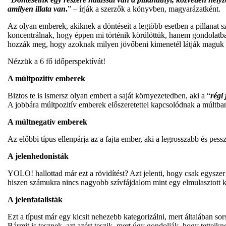
amilyen illata van
.
” – írják a szerzők a könyvben, magyarázatként.
Az olyan emberek, akiknek a döntéseit a legtöbb esetben a pillanat
koncentrálnak, hogy éppen mi történik körülöttük, hanem gondolatba
hozzák meg, hogy azoknak milyen jövőbeni kimenetél látják maguk el
Nézzük a 6 fő időperspektívát!
A múltpozitív emberek
Biztos te is ismersz olyan embert a saját környezetedben, aki a “
régi
A jobbára múltpozitív emberek előszeretettel kapcsolódnak a múltba
A múltnegatív emberek
Az előbbi típus ellenpárja az a fajta ember, aki a legrosszabb és pe
A jelenhedonisták
YOLO! hallottad már ezt a rövidítést? Azt jelenti, hogy csak egyszer 
hiszen számukra nincs nagyobb szívfájdalom mint egy elmulasztott ki
A jelenfatalisták
Ezt a típust már egy kicsit nehezebb kategorizálni, mert általában so
Bármit is tesznek, azt azért teszik, mert úgy gondolják, hogy tetteikn