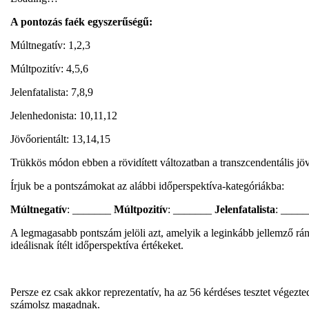
A pontozás faék egyszerűségű:
Múltnegatív: 1,2,3
Múltpozitív: 4,5,6
Jelenfatalista: 7,8,9
Jelenhedonista: 10,11,12
Jövőorientált: 13,14,15
Trükkös módon ebben a rövidített változatban a transzcendentális jö
Írjuk be a pontszámokat az alábbi időperspektíva-kategóriákba:
Múltnegatív
: _______
Múltpozitív
: _______
Jelenfatalista
: ____
A legmagasabb pontszám jelöli azt, amelyik a leginkább jellemző rá
ideálisnak ítélt időperspektíva értékeket.
Persze ez csak akkor reprezentatív, ha az 56 kérdéses tesztet végezte
számolsz magadnak.