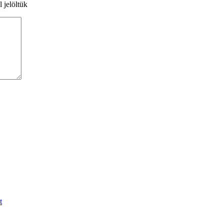
l jelöltük
t