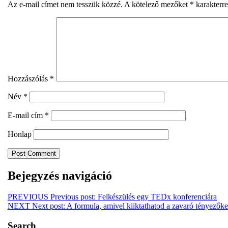
Az e-mail címet nem tesszük közzé.
A kötelező mezőket
*
karakterre
Hozzászólás
*
Név
*
E-mail cím
*
Honlap
Bejegyzés navigáció
PREVIOUS
Previous post:
Felkészülés egy TEDx konferenciára
NEXT
Next post:
A formula, amivel kiiktathatod a zavaró tényezőke
Search