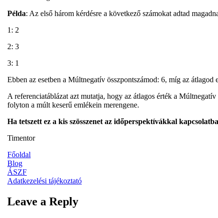
Példa
: Az első három kérdésre a következő számokat adtad magadn
1: 2
2: 3
3: 1
Ebben az esetben a Múltnegatív összpontszámod: 6, míg az átlagod 
A referenciatáblázat azt mutatja, hogy az átlagos érték a Múltnegatí
folyton a múlt keserű emlékein merengene.
Ha tetszett ez a kis szösszenet az időperspektívákkal kapcsolat
Timentor
Főoldal
Blog
ÁSZF
Adatkezelési tájékoztató
Leave a Reply