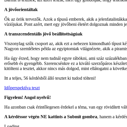
A jövőorientáltak
Ők az örök tervezők. Azok a típusú emberek, akik a jelenfatalistákka
víziójukat. Pont azért, mert egy jövőbeni életért dolgoznak minden jel
A transzcendentális jövő beállítottságúak
Viszonylag szűk csoport az, akik ezt a nehezen kimondható típust kép
Nagyon szemléletes példa az egyiptomiak világnézete, akik a piramiso
Ha úgy érzed, hogy nem tudnál egyre rábökni, ami száz százalékban 
erősebb és gyengébb. Szerencsénkre ez a kiváló szerzőpáros készítet
kitölteni a tesztet, akkor nincs más dolgod, mint ellátogatni a követke
Itt a teljes, 56 kérdésből álló tesztet ki tudod tölteni!
Időperspektíva teszt
Figyelem! Angol nyelvű!
Ha azonban csak érintőlegesen érdekel a téma, van egy rövidített válto
A kérdéssor végén NE kattints a Submit gombra
, hanem a kérdé
Loading…