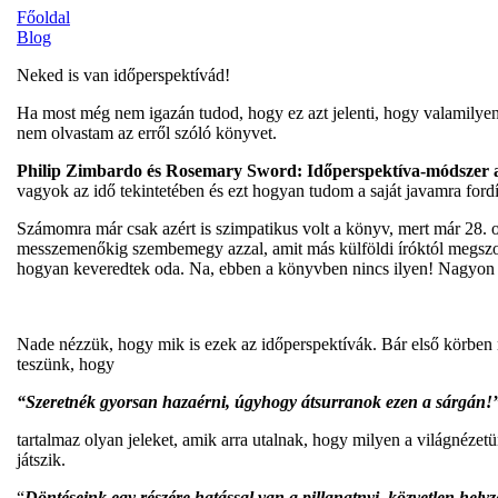
Főoldal
Blog
Neked is van időperspektívád!
Ha most még nem igazán tudod, hogy ez azt jelenti, hogy valamilyen 
nem olvastam az erről szóló könyvet.
Philip Zimbardo és Rosemary Sword: Időperspektíva-módszer 
vagyok az idő tekintetében és ezt hogyan tudom a saját javamra fordí
Számomra már csak azért is szimpatikus volt a könyv, mert már 28. 
messzemenőkig szembemegy azzal, amit más külföldi íróktól megszokha
hogyan keveredtek oda. Na, ebben a könyvben nincs ilyen! Nagyon tar
Nade nézzük, hogy mik is ezek az időperspektívák. Bár első körbe
teszünk, hogy
“Szeretnék gyorsan hazaérni, úgyhogy átsurranok ezen a sárgán!
tartalmaz olyan jeleket, amik arra utalnak, hogy milyen a világnéze
játszik.
“
Döntéseink egy részére hatással van a pillanatnyi, közvetlen he