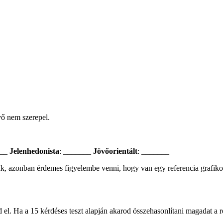
vő nem szerepel.
___
Jelenhedonista
: _______
Jövőorientált
: _______
nk, azonban érdemes figyelembe venni, hogy van egy referencia grafiko
d el. Ha a 15 kérdéses teszt alapján akarod összehasonlítani magadat a r