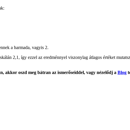
ak:
ennek a harmada, vagyis 2.
v skálán 2,1, így ezzel az eredménnyel viszonylag átlagos értéket mutat
ban, akkor oszd meg bátran az ismerőseiddel, vagy nézelődj a
Blog
t