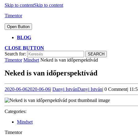
Skip to content
Skip to content
Timentor
Open Button
BLOG
CLOSE BUTTON
Search for:
Timentor
Mindset
Neked is van időperspektívád
Neked is van időperspektívád
2020-06-06
2020-06-06
|
Danyi István
Danyi István
|
0 Comment
|
11:5
Categories:
Mindset
Timentor