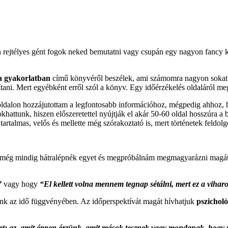
rejtélyes gént fogok neked bemutatni vagy csupán egy nagyon fancy könt
a gyakorlatban
című könyvéről beszélek, ami számomra nagyon sokat j
tani. Mert egyébként erről szól a könyv. Egy időérzékelés oldaláról meg
oldalon hozzájutottam a legfontosabb információhoz, mégpedig ahhoz, 
ttunk, hiszen előszeretettel nyújtják el akár 50-60 oldal hosszúra a b
talmas, velős és mellette még szórakoztató is, mert történetek feldolg
n még mindig hátralépnék egyet és megpróbálnám megmagyarázni magát 
”
vagy hogy
“El kellett volna mennem tegnap sétálni, mert ez a viharos
tünk az idő függvényében. Az időperspektívát magát hívhatjuk
pszichol
lyzet: az, amit éppen érzünk, amit mások tesznek vagy mondanak, hog