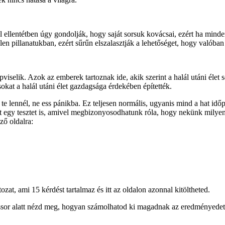
l ellentétben úgy gondolják, hogy saját sorsuk kovácsai, ezért ha minde
en pillanatukban, ezért sűrűn elszalasztják a lehetőséget, hogy valóban é
viselik. Azok az emberek tartoznak ide, akik szerint a halál utáni éle
kat a halál utáni élet gazdagsága érdekében építették.
te lennél, ne ess pánikba. Ez teljesen normális, ugyanis mind a hat i
t egy tesztet is, amivel megbizonyosodhatunk róla, hogy nekünk milyen
ző oldalra:
zat, ami 15 kérdést tartalmaz és itt az oldalon azonnal kitöltheted.
ssor alatt nézd meg, hogyan számolhatod ki magadnak az eredményedet