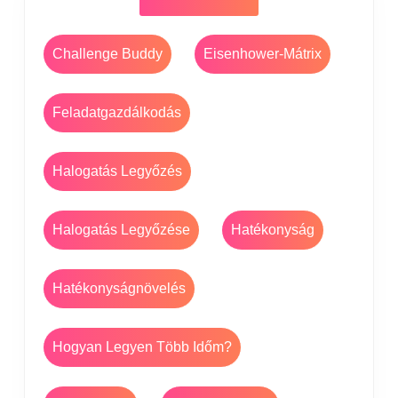
Challenge Buddy
Eisenhower-Mátrix
Feladatgazdálkodás
Halogatás Legyőzés
Halogatás Legyőzése
Hatékonyság
Hatékonyságnövelés
Hogyan Legyen Több Időm?