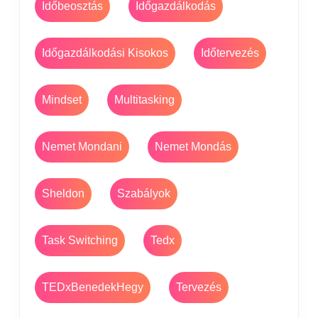
Időbeosztás
Időgazdálkodás
Időgazdálkodási Kisokos
Időtervezés
Mindset
Multitasking
Nemet Mondani
Nemet Mondás
Sheldon
Szabályok
Task Switching
Tedx
TEDxBenedekHegy
Tervezés