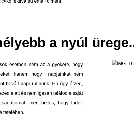
pi@kollektiva.eu
email címen!
élyebb a nyúl ürege..
 sok esetben nem az a gyökere, hogy
reket, hanem hogy napjainkat nem
jól bevált napi rutinunk. Ha úgy érzed,
zed alatt és nem igazán találod a saját
csadásomat, mert biztos, hogy tudok
á tételében.