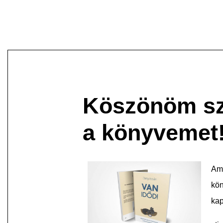
Köszönöm sz
a könyvemet
Amí
kön
kap