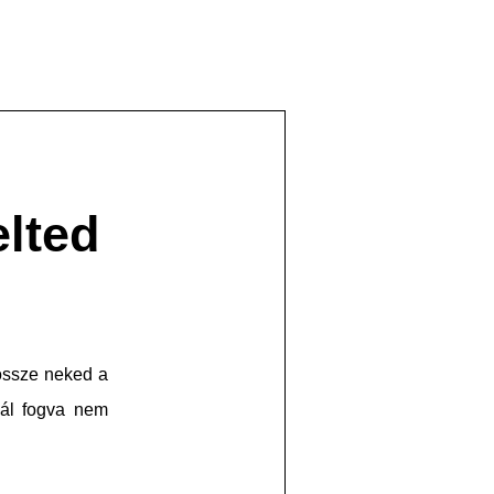
lted
 össze neked a
nál fogva nem