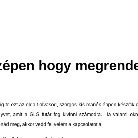
épen hogy megrende
!
g te ezt az oldalt olvasod, szorgos kis manók éppen készítik
yvet, amit a GLS futár fog kivinni számodra. Ha valami ok
nád meg, akkor vedd fel velem a kapcsolatot a