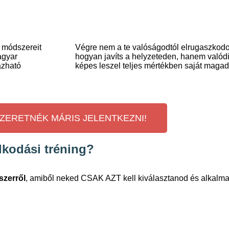
 módszereit
Végre nem a te valóságodtól elrugaszkodot
agyar
hogyan javíts a helyzeteden, hanem valód
azható
képes leszel teljes mértékben saját magad
ZERETNÉK MÁRIS JELENTKEZNI!
lkodási tréning?
szerről
, amiből neked CSAK AZT kell kiválasztanod és alkalm