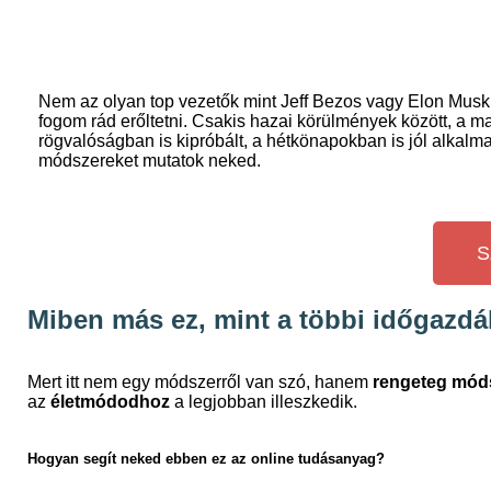
Nem az olyan top vezetők mint Jeff Bezos vagy Elon Musk
fogom rád erőltetni. Csakis hazai körülmények között, a m
rögvalóságban is kipróbált, a hétkönapokban is jól alkalm
módszereket mutatok neked.
S
Miben más ez, mint a többi időgazdá
Mert itt nem egy módszerről van szó, hanem
rengeteg mód
az
életmódodhoz
a legjobban illeszkedik.
Hogyan segít neked ebben ez az online tudásanyag?