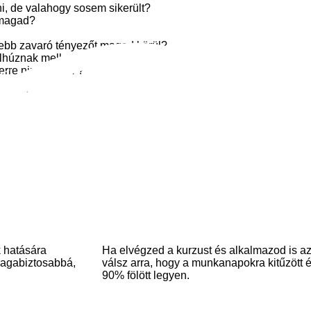
i, de valahogy sosem sikerült?
 magad?
sebb zavaró tényezőt magad körül?
elhúznak melletted?
erre nincs időm”?
z a tréning biztosan hasznos lesz számodra!
k hatására
Ha elvégzed a kurzust és alkalmazod is az 
magabiztosabbá,
válsz arra, hogy a munkanapokra kitűzött és
90% fölött legyen.