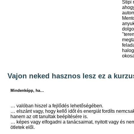
Stipi
ahogy
autom
Mento
anyuk
dolgo
"tere
megta
felad
halo
okosa
Vajon neked hasznos lesz ez a kurzu
Mindenképp, ha…
… valóban hiszel a fejlődés lehetőségében.
… elszánt vagy, hogy kellő időt és energiát fordíts nemcsak
hanem az ott tanultak beépítésére is.
… képes vagy elfogadni a tanácsaimat, nyitott vagy és nem
ötletek elől.