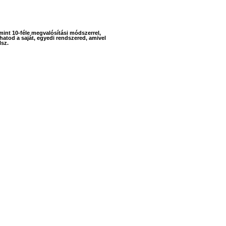
int 10-féle megvalósítási módszerrel,
hatod a saját, egyedi rendszered, amivel
lsz.