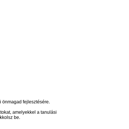
ni önmagad fejlesztésére.
okat, amelyekkel a tanulási
ekkolsz be.