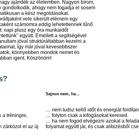
 nagy ajándék az életemben. Nagyon bírom,
 gondolkodik, ahogy nem fogadja el sosem
atikusan a kész megoldásokat.
ráltjaként vele sikerült elérnem egy
aként számomra eddig lehetetlennek tűnő
t: napi plusz egy óra munkaidőt
mtettünk" együtt. Emellett a segítségével
nultam jóval struktúráltabban kezelni a
ataimat, így már jóval kevesebbszer
gatok, könnyebben mondok nemet és
bban igent. Köszönöm!
s?
Sajnos nem, ha…
… nem tudsz kellő időt és energiát fordíta
 a tréningre,
… folyton csak a kifogásokat keresed.
… ha nem fogod elvégezni azokat a feladat
 zárkózol el az új
folyamat együtt jár, és csak alibizésből cs