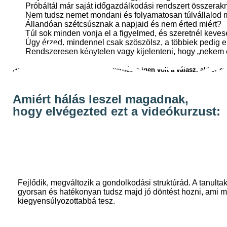
Próbáltál már saját időgazdálkodási rendszert összerakn
Nem tudsz nemet mondani és folyamatosan túlvállalod
Állandóan szétcsúsznak a napjaid és nem érted miért?
Túl sok minden vonja el a figyelmed, és szeretnél keve
Úgy érzed, mindennel csak szöszölsz, a többiek pedig 
Rendszeresen kénytelen vagy kijelenteni, hogy „nekem 
Ha a fentiek közül legalább egy kérdésre
igen
volt a válasz, akkor e
Amiért hálás leszel magadnak,
hogy elvégezted ezt a videókurzust:
Fejlődik, megváltozik a gondolkodási struktúrád. A tanulta
gyorsan és hatékonyan tudsz majd jó döntést hozni, ami 
kiegyensúlyozottabbá tesz.