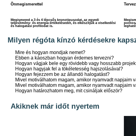
Önmegismerettel
Tervez
Megismered a 3 és 4 lépcsős kronotipusodat, az egyedi
Megisme
teljesítmény- és energia-értékelésedet, és elkészítjük a viselkedési
pontosa
és halogatási profilodat is.
leghat
Milyen régóta kínzó kérdésekre kaps
Mire és hogyan mondjak nemet?
Ebben a káoszban hogyan érdemes tervezni?
Hogyan vágjak bele egy rövidebb vagy hosszabb projek
Hogyan hagyjak fel a tökéletesség hajszolásával?
Hogyan fejezzem be az állandó halogatást?
Mivel motiválhatom magam, amikor nyamvadt napjaim 
Mivel motiválhatom magam, amikor nyamvadt napjaim 
Hogyan határozhatom meg, mit csináljak először?
Akiknek már időt nyertem