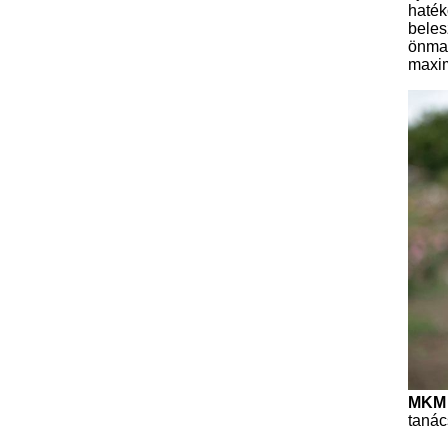
haték
beles
önma
maxim
MKM 
taná