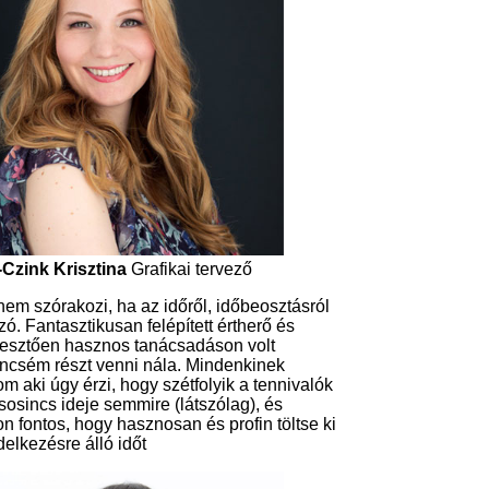
Czink Krisztina
Grafikai tervező
 nem szórakozi, ha az időről, időbeosztásról
zó. Fantasztikusan felépített értherő és
esztően hasznos tanácsadáson volt
ncsém részt venni nála. Mindenkinek
om aki úgy érzi, hogy szétfolyik a tennivalók
, sosincs ideje semmire (látszólag), és
n fontos, hogy hasznosan és profin töltse ki
delkezésre álló időt