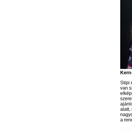
Kern-
Stipi
van s
elkép
szere
ajánl
alatt
nagyo
a ren