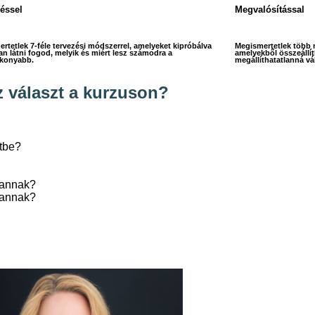
éssel
Megvalósítással
rtetlek 7-féle tervezési módszerrel, amelyeket kipróbálva
Megismertetlek több m
n látni fogod, melyik és miért lesz számodra a
amelyekből összeállít
ékonyabb.
megállíthatatlanná vá
z választ a kurzuson?
tbe?
vannak?
vannak?