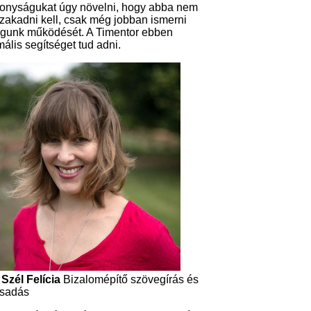
onyságukat úgy növelni, hogy abba nem
zakadni kell, csak még jobban ismerni
gunk működését. A Timentor ebben
ális segítséget tud adni.
Szél Felícia
Bizalomépítő szövegírás és
csadás