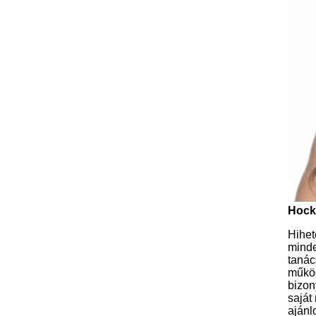
Hock
Hihet
minde
tanác
műkö
bizon
saját
ajánl