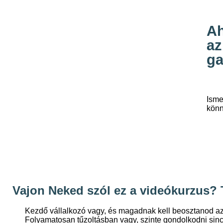
Ah
az
ga
Isme
könn
Vajon Neked szól ez a videókurzus? T
Kezdő vállalkozó vagy, és magadnak kell beosztanod az
Folyamatosan tűzoltásban vagy, szinte gondolkodni sin