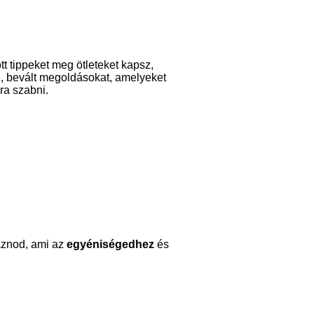
t tippeket meg ötleteket kapsz,
i, bevált megoldásokat, amelyeket
ra szabni.
aznod, ami az
egyéniségedhez
és