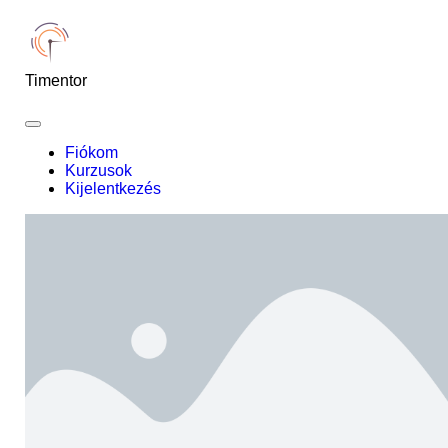
Timentor
Fiókom
Kurzusok
Kijelentkezés