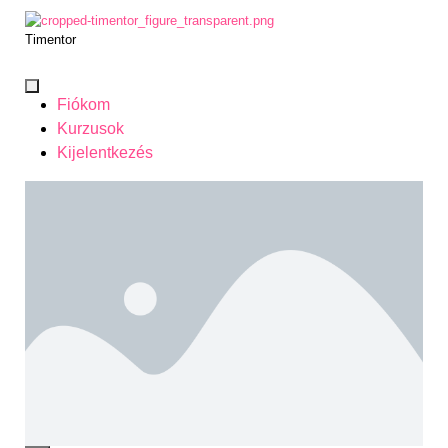
Timentor
Fiókom
Kurzusok
Kijelentkezés