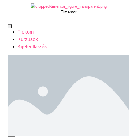
Timentor
Fiókom
Kurzusok
Kijelentkezés