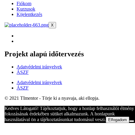
Fiókom
Kurzusok
Kijelentkezés
X
Projekt alapú időtervezés
Adatvédelmi irányelvek
ÁSZF
Adatvédelmi irányelvek
ÁSZF
© 2021 TImentor - Törje ki a nyavaja, aki ellopja.
Kedves Látogató! Tájékoztatjuk, hogy a honlap felhasználói élmény
fokozásának érdekében sütiket alkalmazunk. A honlapunk
használatával ön a tájékoztatásunkat tudomásul veszi.
Elfogadom