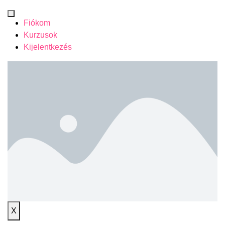
Fiókom
Kurzusok
Kijelentkezés
X