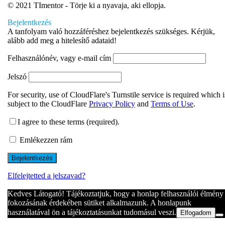
© 2021 TImentor - Törje ki a nyavaja, aki ellopja.
Bejelentkezés
A tanfolyam való hozzáféréshez bejelentkezés szükséges. Kérjük,
alább add meg a hitelesítő adataid!
Felhasználónév, vagy e-mail cím
Jelszó
For security, use of CloudFlare's Turnstile service is required which i
subject to the CloudFlare
Privacy Policy
and
Terms of Use
.
I agree to these terms (required).
Emlékezzen rám
Elfelejtetted a jelszavad?
Kedves Látogató! Tájékoztatjuk, hogy a honlap felhasználói élmény
fokozásának érdekében sütiket alkalmazunk. A honlapunk
használatával ön a tájékoztatásunkat tudomásul veszi.
Elfogadom