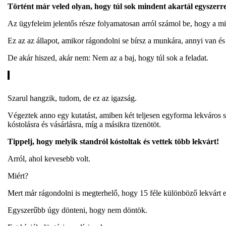
Történt már veled olyan, hogy túl sok mindent akartál egyszerre 
Az ügyfeleim jelentős része folyamatosan arról számol be, hogy a mi
Ez az az állapot, amikor rágondolni se bírsz a munkára, annyi van és
De akár hiszed, akár nem: Nem az a baj, hogy túl sok a feladat.
Szarul hangzik, tudom, de ez az igazság.
Végeztek anno egy kutatást, amiben két teljesen egyforma lekváros s
kóstolásra és vásárlásra, míg a másikra tizenötöt.
Tippelj, hogy melyik standról kóstoltak és vettek több lekvárt!
Arról, ahol kevesebb volt.
Miért?
Mert már rágondolni is megterhelő, hogy 15 féle különböző lekvárt 
Egyszerűbb úgy dönteni, hogy nem döntök.