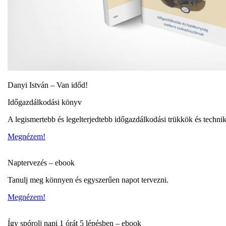
Danyi István – Van időd!
Időgazdálkodási könyv
A legismertebb és legelterjedtebb időgazdálkodási trükkök és techni
Megnézem!
Naptervezés – ebook
Tanulj meg könnyen és egyszerűen napot tervezni.
Megnézem!
Így spórolj napi 1 órát 5 lépésben – ebook