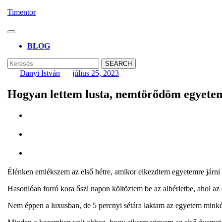
Skip
Timentor
to
content
Open
Skip
Button
BLOG
to
content
CLOSE
Search
BUTTON
for:
Danyi István
július 25, 2023
Hogyan lettem lusta, nemtörődöm egyetem
Élénken emlékszem az első hétre, amikor elkezdtem egyetemre járn
Hasonlóan forró kora őszi napon költöztem be az albérletbe, ahol az
Nem éppen a luxusban, de 5 percnyi sétára laktam az egyetem minké