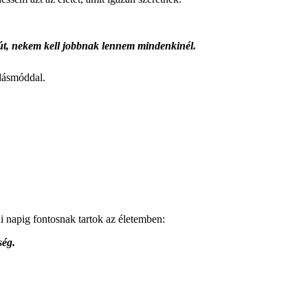
út, nekem kell jobbnak lennem mindenkinél.
odásmóddal.
i napig fontosnak tartok az életemben:
ség.