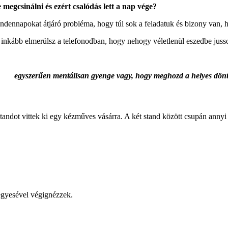
megcsinálni és ezért csalódás lett a nap vége?
ndennapokat átjáró probléma, hogy túl sok a feladatuk és bizony van, 
 inkább elmerülsz a telefonodban, hogy nehogy véletlenül eszedbe jusso
egyszerűen mentálisan gyenge vagy, hogy meghozd a helyes dönt
tandot vittek ki egy kézműves vásárra. A két stand között csupán annyi 
egyesével végignézzek.