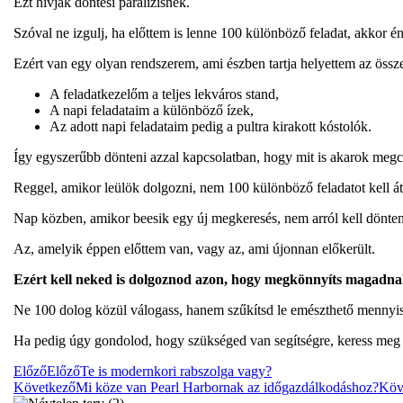
Ezt hívják döntési paralízisnek.
Szóval ne izgulj, ha előttem is lenne 100 különböző feladat, akkor 
Ezért van egy olyan rendszerem, ami észben tartja helyettem az össz
A feladatkezelőm a teljes lekváros stand,
A napi feladataim a különböző ízek,
Az adott napi feladataim pedig a pultra kirakott kóstolók.
Így egyszerűbb dönteni azzal kapcsolatban, hogy mit is akarok megcs
Reggel, amikor leülök dolgozni, nem 100 különböző feladatot kell á
Nap közben, amikor beesik egy új megkeresés, nem arról kell dönten
Az, amelyik éppen előttem van, vagy az, ami újonnan előkerült.
Ezért kell neked is dolgoznod azon, hogy megkönnyíts magadnak 
Ne 100 dolog közül válogass, hanem szűkítsd le emészthető mennyis
Ha pedig úgy gondolod, hogy szükséged van segítségre, keress meg és
Előző
Előző
Te is modernkori rabszolga vagy?
Következő
Mi köze van Pearl Harbornak az időgazdálkodáshoz?
Köv