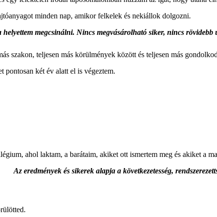
jtóanyagot minden nap, amikor felkelek és nekiállok dolgozni.
helyettem megcsinálni. Nincs megvásárolható siker, nincs rövidebb 
n más szakon, teljesen más körülmények között és teljesen más gondolk
 pontosan két év alatt el is végeztem.
égium, ahol laktam, a barátaim, akiket ott ismertem meg és akiket a ma
Az eredmények és sikerek alapja a következetesség, rendszerezett
ülötted.