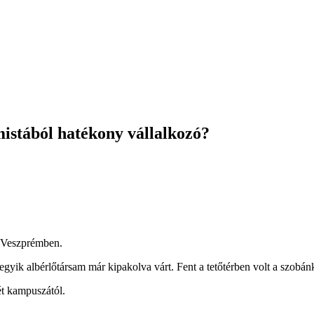
istából hatékony vállalkozó?
i Veszprémben.
 egyik albérlőtársam már kipakolva várt. Fent a tetőtérben volt a szobá
t kampuszától.