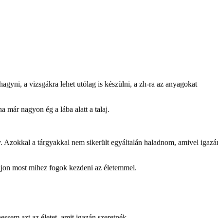
agyni, a vizsgákra lehet utólag is készülni, a zh-ra az anyagokat
 már nagyon ég a lába alatt a talaj.
y. Azokkal a tárgyakkal nem sikerült egyáltalán haladnom, amivel igazá
ajon most mihez fogok kezdeni az életemmel.
ssem azt az életet, amit igazán szeretnék.