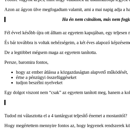
Azon az ágyon ülve megfogadtam valamit, ami a mai napig adja a ha
Ha én nem csinálom, más nem fogja 
Fél évvel később újra ott álltam az egyetem kapujában, egy teljese
És bár továbbra is voltak nehézségeim, a két éves alapozó képzésemet
De a legtöbbet mégsem maga az egyetem tanította.
Persze, baromira fontos,
hogy az ember átlássa a közgazdaságtan alapvető működését,
értse a pénzügyi összefüggéseket
tudjon beszélni nyelveket
Egy dolgot viszont nem “csak” az egyetem tanított meg, hanem a koll
Tudod mi választotta el a 4 tantárgyat teljesítő énemet a mostanitól?
Hogy megértettem mennyire fontos az, hogy legyenek rendszerek kör