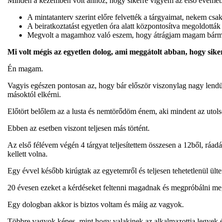
Minden a kezemben volt ahhoz, hogy sikerre vigyem az első évemet
A mintatanterv szerint előre felvették a tárgyaimat, nekem csa
A beiratkoztatást egyetlen óra alatt központosítva megoldották
Megvolt a magamhoz való eszem, hogy átrágjam magam bármilye
Mi volt mégis az egyetlen dolog, ami meggátolt abban, hogy sike
Én magam.
Vagyis egészen pontosan az, hogy bár először viszonylag nagy lendület
másoktól elkérni.
Előtört belőlem az a lusta és nemtörődöm énem, aki mindent az utolsó
Ebben az esetben viszont teljesen más történt.
Az első félévem végén 4 tárgyat teljesítettem összesen a 12ből, ráa
kellett volna.
Egy évvel később kirúgtak az egyetemről és teljesen tehetetlenül 
20 évesen ezeket a kérdéseket feltenni magadnak és megpróbálni meg
Egy dologban akkor is biztos voltam és máig az vagyok.
Többre vagyok képes, mint hogy valakinek az alkalmazottja legyek és