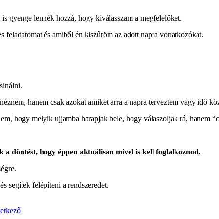
én is gyenge lennék hozzá, hogy kiválasszam a megfelelőket.
es feladatomat és amiből én kiszűröm az adott napra vonatkozókat.
inálni.
tnéznem, hanem csak azokat amiket arra a napra terveztem vagy idő kö
em, hogy melyik ujjamba harapjak bele, hogy válaszoljak rá, hanem “cs
a döntést, hogy éppen aktuálisan mivel is kell foglalkoznod.
égre.
 segítek felépíteni a rendszeredet.
etkező