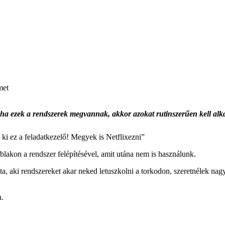
met
 ha ezek a rendszerek megvannak, akkor azokat rutinszerűen kell al
 ki ez a feladatkezelő! Megyek is Netflixezni”
blakon a rendszer felépítésével, amit utána nem is használunk.
óta, aki rendszereket akar neked letuszkolni a torkodon, szeretnélek n
n.