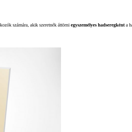
lkozók számára, akik szeretnék áttörni
egyszemélyes hadseregként
a ha