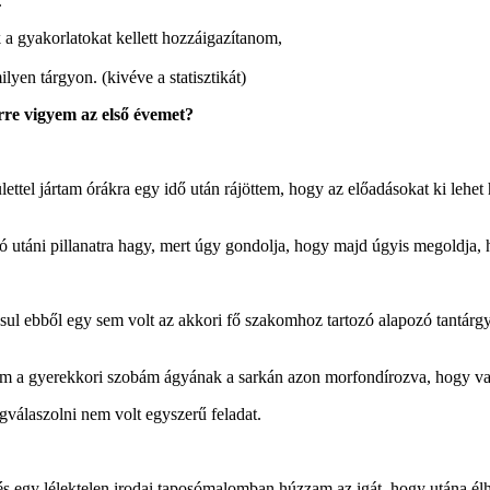
.
k a gyakorlatokat kellett hozzáigazítanom,
n tárgyon. (kivéve a statisztikát)
rre vigyem az első évemet?
tel jártam órákra egy idő után rájöttem, hogy az előadásokat ki lehet h
 utáni pillanatra hagy, mert úgy gondolja, hogy majd úgyis megoldja, ha
dásul ebből egy sem volt az akkori fő szakomhoz tartozó alapozó tantárg
ültem a gyerekkori szobám ágyának a sarkán azon morfondírozva, hogy v
válaszolni nem volt egyszerű feladat.
 egy lélektelen irodai taposómalomban húzzam az igát, hogy utána élhe