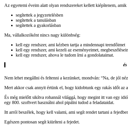
Az egyetemi éveim alatt olyan rendszereket kellett kiépítenem, amik
segítettek a jegyzetelésben
segítettek a tanulásban
segítettek a gyakorlásban
Ma, vállalkozóként nincs nagy különbség:
kell egy rendszer, ami kézben tartja a mindennapi teendőimet
kell egy rendszer, ami kezeli az eseményeimet, megbeszélései
kell egy rendszer, ahova le tudom írni a gondolataimat.
és
Nem lehet megállni és feltenni a kezünket, mondván: “Na, de jól néz
Mert akkor csak annyit értünk el, hogy kidobtunk egy rakás időt az a
És még mielőtt sikítva rohannál világgá, hogy megint itt van egy idi
egy 800. szoftvert használni ahol pipálni tudod a feladataidat.
Itt arról beszélek, hogy kell valami, ami segít rendet tartani a fejedbe
Egészen pontosan segít kiüríteni a fejedet.