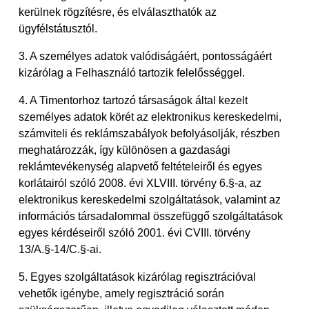
kerülnek rögzítésre, és elválaszthatók az
ügyfélstátusztól.
3. A személyes adatok valódiságáért, pontosságáért
kizárólag a Felhasználó tartozik felelősséggel.
4. A Timentorhoz tartozó társaságok által kezelt
személyes adatok körét az elektronikus kereskedelmi,
számviteli és reklámszabályok befolyásolják, részben
meghatározzák, így különösen a gazdasági
reklámtevékenység alapvető feltételeiről és egyes
korlátairól szóló 2008. évi XLVIII. törvény 6.§-a, az
elektronikus kereskedelmi szolgáltatások, valamint az
információs társadalommal összefüggő szolgáltatások
egyes kérdéseiről szóló 2001. évi CVIII. törvény
13/A.§-14/C.§-ai.
5. Egyes szolgáltatások kizárólag regisztrációval
vehetők igénybe, amely regisztráció során