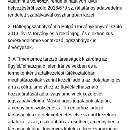
valamint a 95/46/EK rendelet hatályon kívül
helyezéséről szóló 2016/679 sz. (általános adatvédelmi
rendelet) szabályaival összhangban kezeli.
2. Háttérjogszabályként a Polgári törvénykönyvről szóló
2013. évi V. törvény és a reklámjogi és elektronikus
kereskedelemre vonatkozó jogszabályok is
érvényesek.
3. A Timentorhoz tartozó társaságok kizárólag az
ügyfél/felhasználó jelen Irányelvekben és a
termékenkénti adatkezelési tájékoztatóban
meghatározottak szerint kezeli, addig az időtartamig és
arra a célra, amelyhez az ügyfél/felhasználó
hozzájárulását adta, vagy amelynek kezelését
jogszabály előírja. Másodlagos jogalapok alapján,
amennyiben szükséges, a Timentorhoz tartozó
társaságok az érdekmérlegelés elve szerint kezelnek
adatokat, azaz, csak abban az esetben, amennyiben a
társaságok joga, törvényes kötelezettsége vagy jogos