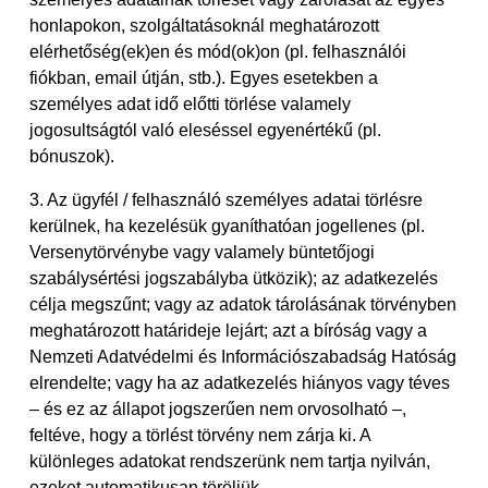
honlapokon, szolgáltatásoknál meghatározott
elérhetőség(ek)en és mód(ok)on (pl. felhasználói
fiókban, email útján, stb.). Egyes esetekben a
személyes adat idő előtti törlése valamely
jogosultságtól való eleséssel egyenértékű (pl.
bónuszok).
3. Az ügyfél / felhasználó személyes adatai törlésre
kerülnek, ha kezelésük gyaníthatóan jogellenes (pl.
Versenytörvénybe vagy valamely büntetőjogi
szabálysértési jogszabályba ütközik); az adatkezelés
célja megszűnt; vagy az adatok tárolásának törvényben
meghatározott határideje lejárt; azt a bíróság vagy a
Nemzeti Adatvédelmi és Információszabadság Hatóság
elrendelte; vagy ha az adatkezelés hiányos vagy téves
– és ez az állapot jogszerűen nem orvosolható –,
feltéve, hogy a törlést törvény nem zárja ki. A
különleges adatokat rendszerünk nem tartja nyilván,
ezeket automatikusan töröljük.