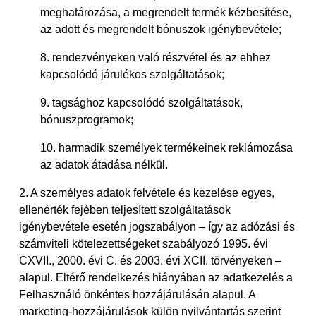
meghatározása, a megrendelt termék kézbesítése,
az adott és megrendelt bónuszok igénybevétele;
8. rendezvényeken való részvétel és az ehhez
kapcsolódó járulékos szolgáltatások;
9. tagsághoz kapcsolódó szolgáltatások,
bónuszprogramok;
10. harmadik személyek termékeinek reklámozása
az adatok átadása nélkül.
2. A személyes adatok felvétele és kezelése egyes,
ellenérték fejében teljesített szolgáltatások
igénybevétele esetén jogszabályon – így az adózási és
számviteli kötelezettségeket szabályozó 1995. évi
CXVII., 2000. évi C. és 2003. évi XCII. törvényeken –
alapul. Eltérő rendelkezés hiányában az adatkezelés a
Felhasználó önkéntes hozzájárulásán alapul. A
marketing-hozzájárulások külön nyilvántartás szerint