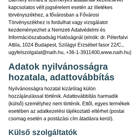
kapcsolatos vélt jogsérelem esetén az illetékes
törvényszékhez, a fővárosban a Fővárosi
Törvényszékhez is fordulhat vagy vizsgálatot
kezdeményezhet a Nemzeti Adatvédelmi és
Információszabadság Hatóságnál (elnök: dr. Péterfalvi
Attila, 1024 Budapest, Szilágyi Erzsébet fasor 22/C.,
ugyfelszolgalat@naih.hu, +36-1-3911400,www.naih.hu)
Adatok nyilvánosságra
hozatala, adattovábbítás
Nyilvánosságra hozatal kizárólag külön
hozzájárulással történik. Adattovábbítás harmadik
(külső) személyhez nem történik. Ettől, egyes termékek
esetében az adatkezelési tájékoztató eltérhet (postai
csomag esetén a postázási cím átadásra kerül).
Külső szolgáltatók