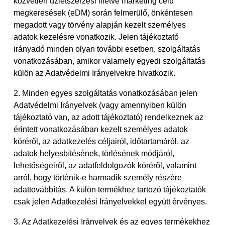
közvetlen üzletszerzési illetve marketing célú
megkeresések (eDM) során felmerülő, önkéntesen
megadott vagy törvény alapján kezelt személyes
adatok kezelésre vonatkozik. Jelen tájékoztató
irányadó minden olyan további esetben, szolgáltatás
vonatkozásában, amikor valamely egyedi szolgáltatás
külön az Adatvédelmi Irányelvekre hivatkozik.
2. Minden egyes szolgáltatás vonatkozásában jelen
Adatvédelmi Irányelvek (vagy amennyiben külön
tájékoztató van, az adott tájékoztató) rendelkeznek az
érintett vonatkozásában kezelt személyes adatok
köréről, az adatkezelés céljairól, időtartamáról, az
adatok helyesbítésének, törlésének módjáról,
lehetőségeiről, az adatfeldolgozók köréről, valamint
arról, hogy történik-e harmadik személy részére
adattovábbítás. A külön termékhez tartozó tájékoztatók
csak jelen Adatkezelési Irányelvekkel együtt érvényes.
3. Az Adatkezelési Irányelvek és az egyes termékekhez