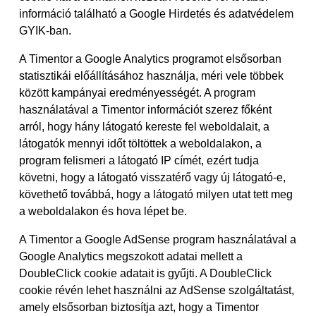
információ található a Google Hirdetés és adatvédelem
GYIK-ban.
A Timentor a Google Analytics programot elsősorban
statisztikái előállításához használja, méri vele többek
között kampányai eredményességét. A program
használatával a Timentor információt szerez főként
arról, hogy hány látogató kereste fel weboldalait, a
látogatók mennyi időt töltöttek a weboldalakon, a
program felismeri a látogató IP címét, ezért tudja
követni, hogy a látogató visszatérő vagy új látogató-e,
követhető továbbá, hogy a látogató milyen utat tett meg
a weboldalakon és hova lépet be.
A Timentor a Google AdSense program használatával a
Google Analytics megszokott adatai mellett a
DoubleClick cookie adatait is gyűjti. A DoubleClick
cookie révén lehet használni az AdSense szolgáltatást,
amely elsősorban biztosítja azt, hogy a Timentor