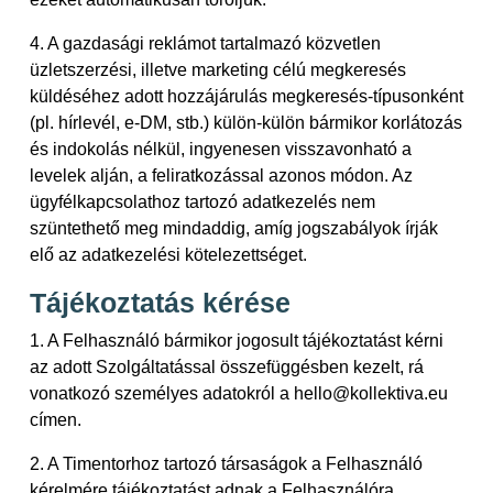
4. A gazdasági reklámot tartalmazó közvetlen
üzletszerzési, illetve marketing célú megkeresés
küldéséhez adott hozzájárulás megkeresés-típusonként
(pl. hírlevél, e-DM, stb.) külön-külön bármikor korlátozás
és indokolás nélkül, ingyenesen visszavonható a
levelek alján, a feliratkozással azonos módon. Az
ügyfélkapcsolathoz tartozó adatkezelés nem
szüntethető meg mindaddig, amíg jogszabályok írják
elő az adatkezelési kötelezettséget.
Tájékoztatás kérése
1. A Felhasználó bármikor jogosult tájékoztatást kérni
az adott Szolgáltatással összefüggésben kezelt, rá
vonatkozó személyes adatokról a hello@kollektiva.eu
címen.
2. A Timentorhoz tartozó társaságok a Felhasználó
kérelmére tájékoztatást adnak a Felhasználóra