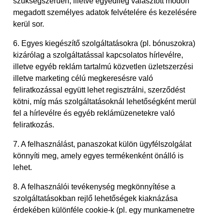
szükségszerűen, illetve egyedileg választott módon
megadott személyes adatok felvételére és kezelésére
kerül sor.
6. Egyes kiegészítő szolgáltatásokra (pl. bónuszokra)
kizárólag a szolgáltatással kapcsolatos hírlevélre,
illetve egyéb reklám tartalmú közvetlen üzletszerzési
illetve marketing célú megkeresésre való
feliratkozással együtt lehet regisztrálni, szerződést
kötni, míg más szolgáltatásoknál lehetőségként merül
fel a hírlevélre és egyéb reklámüzenetekre való
feliratkozás.
7. A felhasználást, panaszokat külön ügyfélszolgálat
könnyíti meg, amely egyes termékenként önálló is
lehet.
8. A felhasználói tevékenység megkönnyítése a
szolgáltatásokban rejlő lehetőségek kiaknázása
érdekében különféle cookie-k (pl. egy munkamenetre