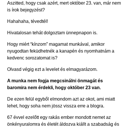
Aszitted, hogy csak azért, mert október 23. van, már nem
is írok bejegyzést?
Hahahaha, tévedtél!
Hivatalosan tehát dolgoztam ünnepnapon is.
Hogy miért “kínzom” magamat munkával, amikor
nyugodtan feküdhetnék a kanapén és nyomhatnám a
kedvenc sorozatomat is?
Olvasd végig ezt a levelet és elmagyarázom.
A munka nem fogja megcsinálni önmagát és
baromira nem érdekli, hogy október 23 van.
De ezen felül egyből elmondom azt az okot, ami miatt
lehet, hogy soha nem jössz vissza erre a blogra.
67 évvel ezelőtt egy rakás ember mondott nemet az
önkényuralomra és életét áldozva kiállt a szabadság és