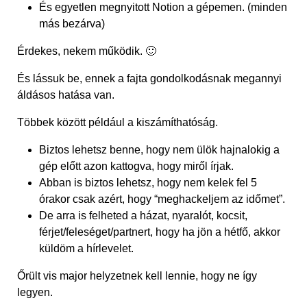
És egyetlen megnyitott Notion a gépemen. (minden
más bezárva)
Érdekes, nekem működik. 🙂
És lássuk be, ennek a fajta gondolkodásnak megannyi
áldásos hatása van.
Többek között például a kiszámíthatóság.
Biztos lehetsz benne, hogy nem ülök hajnalokig a
gép előtt azon kattogva, hogy miről írjak.
Abban is biztos lehetsz, hogy nem kelek fel 5
órakor csak azért, hogy “meghackeljem az időmet”.
De arra is felheted a házat, nyaralót, kocsit,
férjet/feleséget/partnert, hogy ha jön a hétfő, akkor
küldöm a hírlevelet.
Őrült vis major helyzetnek kell lennie, hogy ne így
legyen.