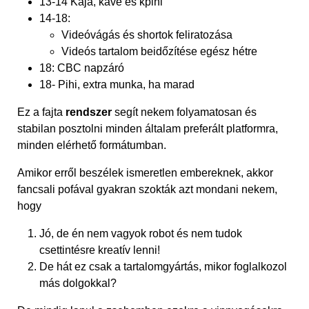
13-14 Kaja, kávé és kpihi
14-18:
Videóvágás és shortok feliratozása
Videós tartalom beidőzítése egész hétre
18: CBC napzáró
18- Pihi, extra munka, ha marad
Ez a fajta
rendszer
segít nekem folyamatosan és
stabilan posztolni minden általam preferált platformra,
minden elérhető formátumban.
Amikor erről beszélek ismeretlen embereknek, akkor
fancsali pofával gyakran szokták azt mondani nekem,
hogy
Jó, de én nem vagyok robot és nem tudok
csettintésre kreatív lenni!
De hát ez csak a tartalomgyártás, mikor foglalkozol
más dolgokkal?