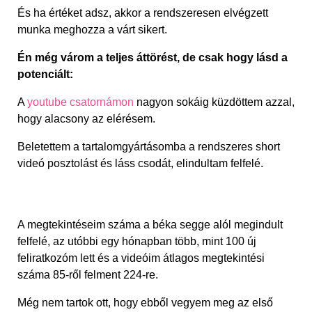
És ha értéket adsz, akkor a rendszeresen elvégzett
munka meghozza a várt sikert.
Én még várom a teljes áttörést, de csak hogy lásd a
potenciált:
A
youtube csatornámon
nagyon sokáig küzdöttem azzal,
hogy alacsony az elérésem.
Beletettem a tartalomgyártásomba a rendszeres short
videó posztolást és láss csodát, elindultam felfelé.
A megtekintéseim száma a béka segge alól megindult
felfelé, az utóbbi egy hónapban több, mint 100 új
feliratkozóm lett és a videóim átlagos megtekintési
száma 85-ről felment 224-re.
Még nem tartok ott, hogy ebből vegyem meg az első