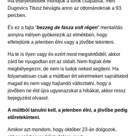
ma esélyesebbek mondjuk a török csapatnál, mert
Dugovics Titusz bevágta anno az ottománoknak a 93.
percben.
És ez a fajta “
bezzeg de fasza volt régen
” mentalitás
annyira mélyen gyökerezik az elmékben, hogy
elfelejtünk a jelenben élni vagy a jövőbe tekinteni.
Ha te is ilyen vagy és ezért most megsértődtél, akkor
zárd be nyugodtan ezt az oldalt. Nem foglak érte
megbélyegezni, de nem is tudok neked segíteni. Ha
folyamatosan csak a múltban ért sérelmeken sajnáltatod
magad és nem vagy hajlandó változtatni, hogy a
jövőben ne éld újra ugyanazokat a hibákat, akkor rossz
bejegyzést olvasol.
A múltból tanulni kell, a jelenben élni, a jövőbe pedig
előretekinteni.
Amikor azt mondom, hogy október 23-án dolgozok,