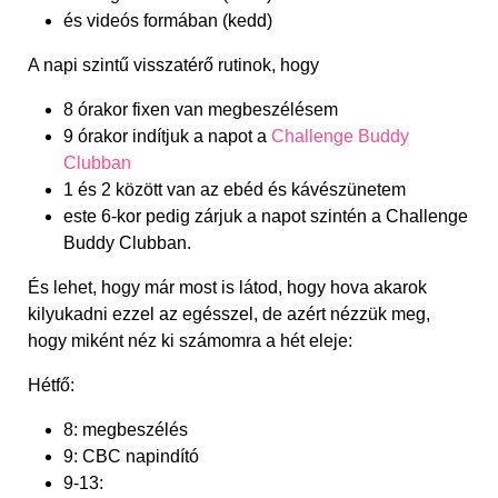
és videós formában (kedd)
A napi szintű visszatérő rutinok, hogy
8 órakor fixen van megbeszélésem
9 órakor indítjuk a napot a
Challenge Buddy
Clubban
1 és 2 között van az ebéd és kávészünetem
este 6-kor pedig zárjuk a napot szintén a Challenge
Buddy Clubban.
És lehet, hogy már most is látod, hogy hova akarok
kilyukadni ezzel az egésszel, de azért nézzük meg,
hogy miként néz ki számomra a hét eleje:
Hétfő:
8: megbeszélés
9: CBC napindító
9-13: