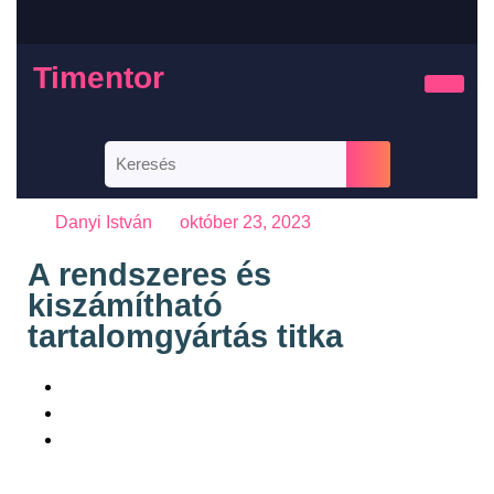
Timentor
Danyi István
október 23, 2023
A rendszeres és
kiszámítható
tartalomgyártás titka