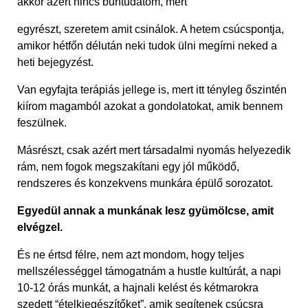
akkor azért nincs bűntudatom, mert
egyrészt, szeretem amit csinálok. A hetem csúcspontja,
amikor hétfőn délután neki tudok ülni megírni neked a
heti bejegyzést.
Van egyfajta terápiás jellege is, mert itt tényleg őszintén
kiírom magamból azokat a gondolatokat, amik bennem
feszülnek.
Másrészt, csak azért mert társadalmi nyomás helyezedik
rám, nem fogok megszakítani egy jól működő,
rendszeres és konzekvens munkára épülő sorozatot.
Egyedül annak a munkának lesz gyümölcse, amit
elvégzel.
És ne értsd félre, nem azt mondom, hogy teljes
mellszélességgel támogatnám a hustle kultúrát, a napi
10-12 órás munkát, a hajnali kelést és kétmarokra
szedett “ételkiegészítőket”, amik segítenek csúcsra