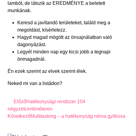
lambót, de látszik az EREDMÉNYE a beletett
munkának.
Keresd a javítandó területeket, találd meg a
megoldást, kísérletezz.
Hagyd magad mögött az önsajnálatban való
dagonyázást.
Legyél minden nap egy kicsi jobb a tegnapi
önmagadnál.
Én ezek szerint az elvek szerint élek.
Neked mi van a listádon?
Előző
Hatékonysági rendszer 104
négyzetcentiméteren
Következő
Multitasking – a hatékonyság néma gyilkosa