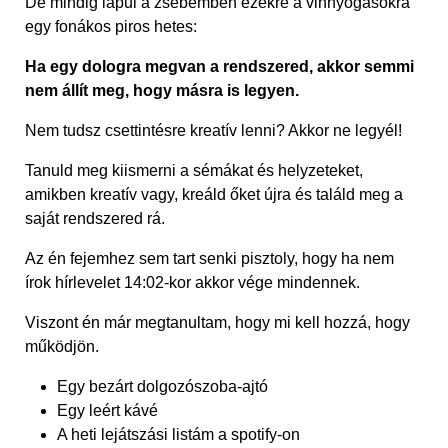
De mindig lapul a zsebemben ezekre a vinnyogásokra
egy fonákos piros hetes:
Ha egy dologra megvan a rendszered, akkor semmi
nem állít meg, hogy másra is legyen.
Nem tudsz csettintésre kreatív lenni? Akkor ne legyél!
Tanuld meg kiismerni a sémákat és helyzeteket,
amikben kreatív vagy, kreáld őket újra és találd meg a
saját rendszered rá.
Az én fejemhez sem tart senki pisztoly, hogy ha nem
írok hírlevelet 14:02-kor akkor vége mindennek.
Viszont én már megtanultam, hogy mi kell hozzá, hogy
működjön.
Egy bezárt dolgozószoba-ajtó
Egy leért kávé
A heti lejátszási listám a spotify-on