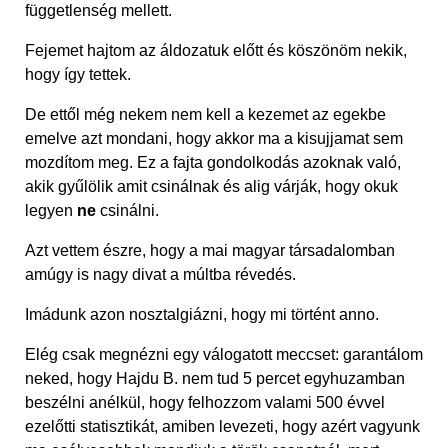
függetlenség mellett.
Fejemet hajtom az áldozatuk előtt és köszönöm nekik,
hogy így tettek.
De ettől még nekem nem kell a kezemet az egekbe
emelve azt mondani, hogy akkor ma a kisujjamat sem
mozdítom meg. Ez a fajta gondolkodás azoknak való,
akik gyűlölik amit csinálnak és alig várják, hogy okuk
legyen
ne
csinálni.
Azt vettem észre, hogy a mai magyar társadalomban
amúgy is nagy divat a múltba révedés.
Imádunk azon nosztalgiázni, hogy mi történt anno.
Elég csak megnézni egy válogatott meccset: garantálom
neked, hogy Hajdu B. nem tud 5 percet egyhuzamban
beszélni anélkül, hogy felhozzom valami 500 évvel
ezelőtti statisztikát, amiben levezeti, hogy azért vagyunk