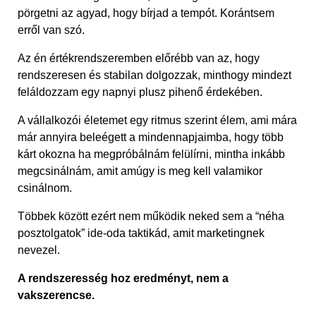
pörgetni az agyad, hogy bírjad a tempót. Korántsem
erről van szó.
Az én értékrendszeremben előrébb van az, hogy
rendszeresen és stabilan dolgozzak, minthogy mindezt
feláldozzam egy napnyi plusz pihenő érdekében.
A vállalkozói életemet egy ritmus szerint élem, ami mára
már annyira beleégett a mindennapjaimba, hogy több
kárt okozna ha megpróbálnám felülírni, mintha inkább
megcsinálnám, amit amúgy is meg kell valamikor
csinálnom.
Többek között ezért nem működik neked sem a “néha
posztolgatok” ide-oda taktikád, amit marketingnek
nevezel.
A rendszeresség hoz eredményt, nem a
vakszerencse.