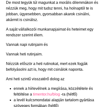
De most tegyük túl magunkat a morális dilemmákon és
nézzük meg, hogy mit tudsz tenni, ha holnaptól te is
jobban, ügyesebben, gyorsabban akarok csinálni,
akármit is csinálsz.
A saját vállalkozói munkanapjaimat és heteimet egy
rendszer szerint élem.
Vannak napi rutinjaim és
Vannak heti rutinjaim.
Nézzük először a heti rutinokat, mert ezek fogják
befolyásolni azt is, hogy mit csinálok naponta.
Ami heti szintű visszatérő dolog az
ennek a hírlevélnek a megírása, közzététele és
feltöltése a
timentor.hu/blog
-ra (hétfő)
a levél kulcsmondatai alapján tartalom gyártása
szöveges formában (hétfő)