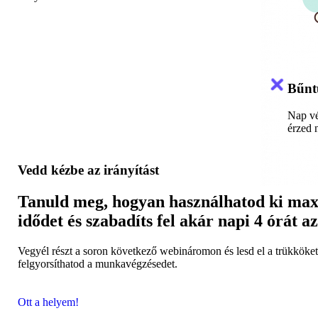
Bűnt
Nap vé
érzed n
Vedd kézbe az irányítást
Tanuld meg, hogyan használhatod ki max
idődet és szabadíts fel akár napi 4 órát a
Vegyél részt a soron következő webináromon és lesd el a trükköket
felgyorsíthatod a munkavégzésedet.
Ott a helyem!