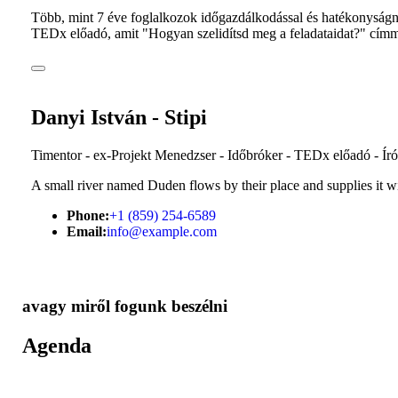
Több, mint 7 éve foglalkozok időgazdálkodással és hatékonyságnöve
TEDx előadó, amit "Hogyan szelidítsd meg a feladataidat?" címm
Danyi István - Stipi
Timentor - ex-Projekt Menedzser - Időbróker - TEDx előadó - Író
A small river named Duden flows by their place and supplies it w
Phone:
+1 (859) 254-6589
Email:
info@example.com
avagy miről fogunk beszélni
Agenda