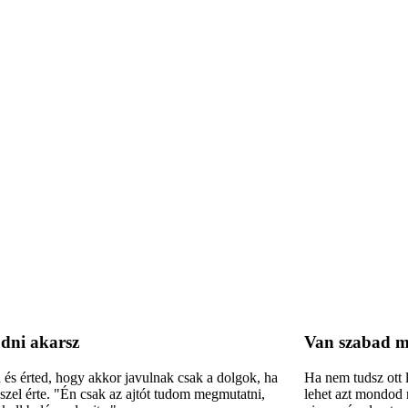
ődni akarsz
Van szabad m
és érted, hogy akkor javulnak csak a dolgok, ha
Ha nem tudsz ott l
teszel érte. "Én csak az ajtót tudom megmutatni,
lehet azt mondod