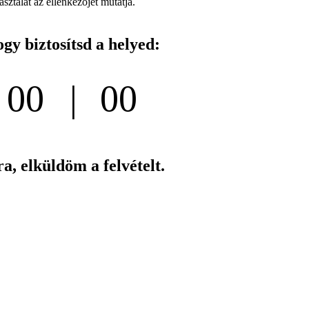
asztalat az ellenkezőjét mutatja.
gy biztosítsd a helyed:
00
00
Perc
Msdprc
a, elküldöm a felvételt.