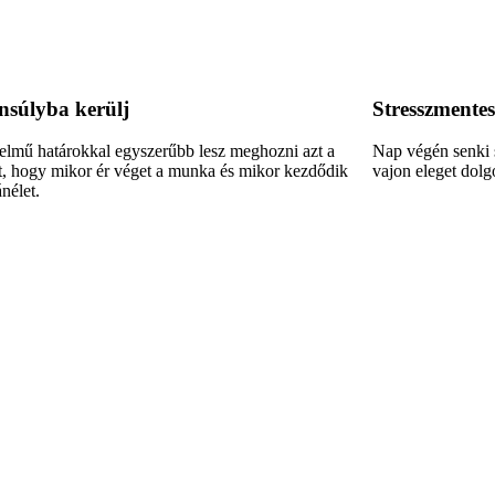
nsúlyba kerülj
Stresszmentes
elmű határokkal egyszerűbb lesz meghozni azt a
Nap végén senki 
t, hogy mikor ér véget a munka és mikor kezdődik
vajon eleget dolg
nélet.