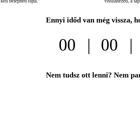
kell belépned rajta."
visszanézed, a tap
Ennyi időd van még vissza, ho
00
00
Nap
Óra
Nem tudsz ott lenni? Nem par