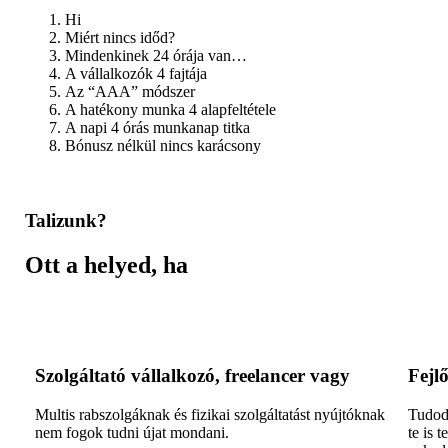
Hi
Miért nincs időd?
Mindenkinek 24 órája van…
A vállalkozók 4 fajtája
Az “AAA” módszer
A hatékony munka 4 alapfeltétele
A napi 4 órás munkanap titka
Bónusz nélkül nincs karácsony
Talizunk?
Ott a helyed, ha
Szolgáltató vállalkozó, freelancer vagy
Fejl
Multis rabszolgáknak és fizikai szolgáltatást nyújtóknak
Tudod 
nem fogok tudni újat mondani.
te is 