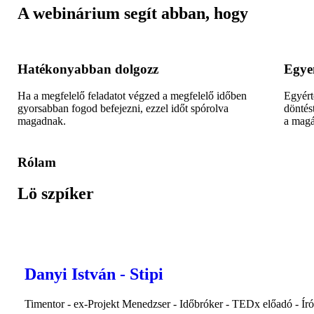
A webinárium segít abban, hogy
Hatékonyabban dolgozz
Egye
Ha a megfelelő feladatot végzed a megfelelő időben
Egyért
gyorsabban fogod befejezni, ezzel időt spórolva
döntés
magadnak.
a magá
Rólam
Lö szpíker
Danyi István - Stipi
Timentor - ex-Projekt Menedzser - Időbróker - TEDx előadó - Író