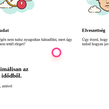
udat
Elveszettség
gén nem tudsz nyugodtan hátradőlni, mert úgy
Úgy érzed, hogy 
em tettél eleget?
tudod hogyan javí
imálisan az
z idődből.
, amivel