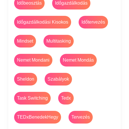
Időbeosztás
Időgazdálkodás
Időgazdálkodási Kisokos
Időtervezés
Mindset
Multitasking
Nemet Mondani
Nemet Mondás
Sheldon
Szabályok
Task Switching
Tedx
TEDxBenedekHegy
Tervezés