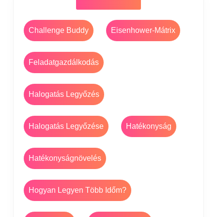
Challenge Buddy
Eisenhower-Mátrix
Feladatgazdálkodás
Halogatás Legyőzés
Halogatás Legyőzése
Hatékonyság
Hatékonyságnövelés
Hogyan Legyen Több Időm?