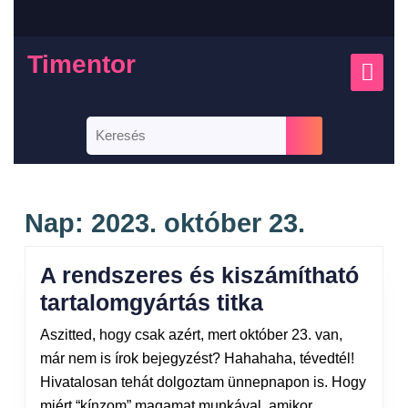
Timentor
Nap:
2023. október 23.
A rendszeres és kiszámítható
tartalomgyártás titka
Aszitted, hogy csak azért, mert október 23. van,
már nem is írok bejegyzést? Hahahaha, tévedtél!
Hivatalosan tehát dolgoztam ünnepnapon is. Hogy
miért “kínzom” magamat munkával, amikor